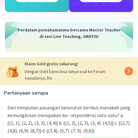
L = 4² - (√5)²
L = 16 - 5
L = 11 cm
Perdalam pemahamanmu bersama Master Teacher
Dengan demikian, luas persegi panjang tersebut
di sesi Live Teaching, GRATIS!
adalah 11 cm.
Semoga membantu ya :)
Klaim Gold gratis sekarang!
·
0.0
(
0
)
Balas
Beri Rating
Dengan Gold kamu bisa tanya soal ke Forum
sepuasnya, lho.
Pertanyaan serupa
Dari himpunan pasangan berurutan berikut.manakah yang
kemungkinan merupakan ko- respondensi satu-satu? a.
Iklan
{(1, 1), (2, 2), (3, 3), (4,4)} b. {(1, 2), (2, 3), (3, 4). (4,5)} c. {(2,7).
(4,8). (6,9). (8,7)} d. {(3.4), (5,7). (7, 9). (9,6)}