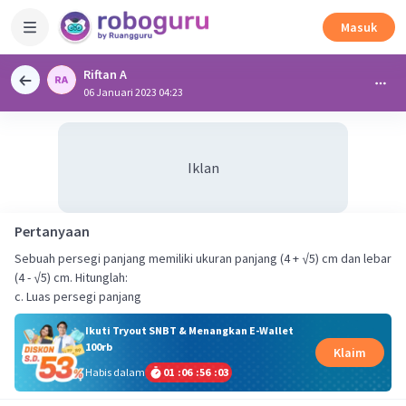
Masuk
Riftan A
06 Januari 2023 04:23
Iklan
Pertanyaan
Sebuah persegi panjang memiliki ukuran panjang (4 + √5) cm dan lebar
(4 - √5) cm. Hitunglah:
c. Luas persegi panjang
Ikuti Tryout SNBT & Menangkan E-Wallet
100rb
Klaim
Habis dalam
01
:
06
:
56
:
03