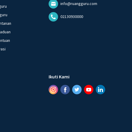
info@ruangguru.com
guru
guru
02130930000
ntanan
gaduan
entuan
vasi
Ikuti Kami