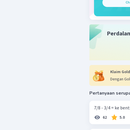
Ch
Beri R
Perdala
Klaim Gold
Dengan Gol
Pertanyaan serup
7/8 - 3/4 = ke be
62
5.0