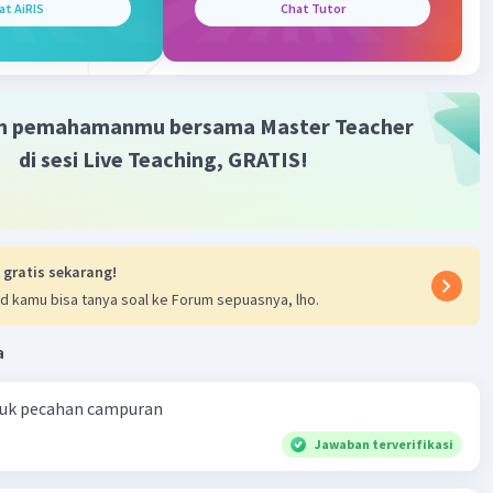
at AiRIS
Chat Tutor
·
0.0
(
0
)
Balas
ating
m pemahamanmu bersama Master Teacher
di sesi Live Teaching, GRATIS!
 gratis sekarang!
d kamu bisa tanya soal ke Forum sepuasnya, lho.
a
ntuk pecahan campuran
Jawaban terverifikasi