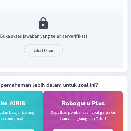
²
²
Buka akses jawaban yang telah terverifikasi
·
0.0
(
0
)
Balas
ating
Lihat Iklan
Community
Level 72
023 12:29
terverifikasi
pemahaman lebih dalam untuk soal ini?
Iklan
 ke AiRIS
Roboguru Plus
t dan belajar bareng
Dapatkan pembahasan soal
ga pake
man pintarmu!
lama
, langsung dari Tutor!
2
egi adalah 81 cm