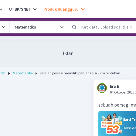
UTBK/SNBT
Produk Ruangguru
Iklan
SD
Matematika
sebuah persegi memiliki panjang sisi 9 cm tentukan...
Era E
04 Oktober 2023 
sebuah persegi mem
Ikuti T
Habis d