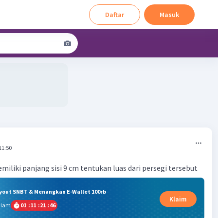
Daftar
Masuk
11:50
iliki panjang sisi 9 cm tentukan luas dari persegi tersebut
ryout SNBT & Menangkan E-Wallet 100rb
Klaim
alam
01
:
11
:
21
:
45