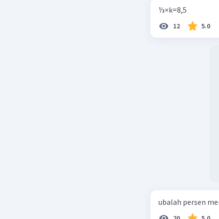
⅓×k=8,5
12
5.0
ubalah persen me
20
5.0