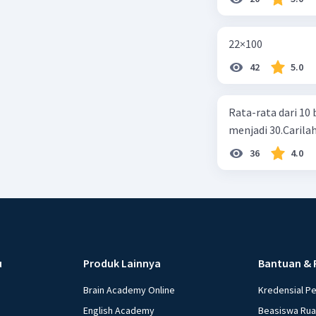
22×100
42
5.0
Rata-rata dari 10 
menjadi 30.Carilah
36
4.0
u
Produk Lainnya
Bantuan & 
Brain Academy Online
Kredensial P
English Academy
Beasiswa Ru