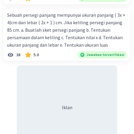
Keliling = 4 × (4x – 7)
Keliling = 16x – 28
Sebuah persegi panjang mempunyai ukuran panjang ( 3x +
Jadi, luasnya 16x² – 56x + 49 dan kelilingnya
4)cm dan lebar ( 2x + 1 ) cm. Jika keliling persegi panjang
16x – 28.
85 cm. a. Buatlah sket persegi panjang b. Tentukan
persamaan dalam keliling c. Tentukan nilai x d. Tentukan
·
0.0
(
0
)
Balas
Beri Rating
ukuran panjang dan lebar e. Tentukan ukuran luas
38
5.0
Jawaban terverifikasi
Iklan