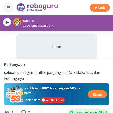
Masuk
Rara W
12 Desember 2023 01:44
Iklan
Pertanyaan
sebuah persegi memiliki panjang sisi 4x-7.Maka luas dan
keliling nya
Ikuti Tryout SNBT & Menangkan E-Wallet
100rb
Klaim
Habis dalam
02
:
16
:
17
:
01
2
6
Jawaban terverifikasi