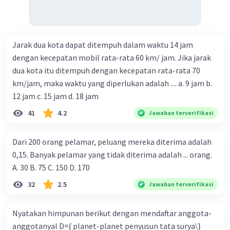
Jarak dua kota dapat ditempuh dalam waktu 14 jam
dengan kecepatan mobil rata-rata 60 km/ jam. Jika jarak
dua kota itu ditempuh dengan kecepatan rata-rata 70
km/jam, maka waktu yang diperlukan adalah .... a. 9 jam b.
12 jam c. 15 jam d. 18 jam
41
4.2
Jawaban terverifikasi
Dari 200 orang pelamar, peluang mereka diterima adalah
0,15. Banyak pelamar yang tidak diterima adalah ... orang.
A. 30 B. 75 C. 150 D. 170
32
2.5
Jawaban terverifikasi
Nyatakan himpunan berikut dengan mendaftar anggota-
anggotanyal D={ planet-planet penyusun tata surya\}