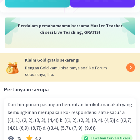
Dela A
Community
Level 92
13 Desember 2023 03:47
Perdalam pemahamanmu bersama Master Teacher
Jawaban terverifikasi
di sesi Live Teaching, GRATIS!
Jawaban yang tepat untuk soal tersebut adalah
Iklan
luasnya
16x² – 56x + 49
dan kelilingnya
16x – 28.
Klaim Gold gratis sekarang!
Pada soal diketahui sisi persegi = 4x – 7
Dengan Gold kamu bisa tanya soal ke Forum
Kita ingat bahwa rumus luas persegi adalah s²,
sepuasnya, lho.
jadi
Luas = s²
Pertanyaan serupa
Luas = (4x – 7)²
Luas = (4x – 7)(4x – 7)
Dari himpunan pasangan berurutan berikut.manakah yang
Luas = 16x² – 28x – 28x + 49
kemungkinan merupakan ko- respondensi satu-satu? a.
Luas = 16x² – 56x + 49
{(1, 1), (2, 2), (3, 3), (4,4)} b. {(1, 2), (2, 3), (3, 4). (4,5)} c. {(2,7).
Kita ingat juga bahwa keliling persegi = 4 × sisi,
(4,8). (6,9). (8,7)} d. {(3.4), (5,7). (7, 9). (9,6)}
jadi
75
4.0
Jawaban terverifikasi
Keliling = 4 × sisi