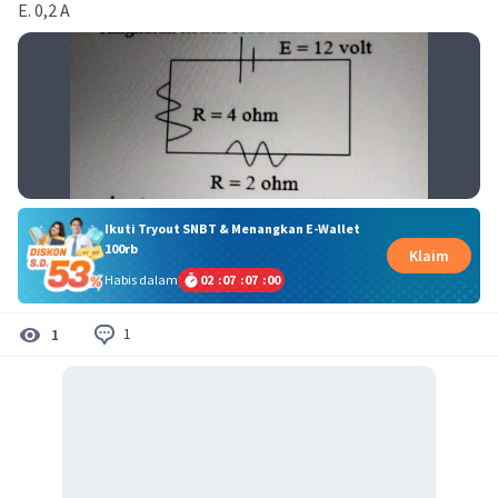
E. 0,2 A
Ikuti Tryout SNBT & Menangkan E-Wallet
100rb
Klaim
Habis dalam
02
:
07
:
06
:
59
1
1