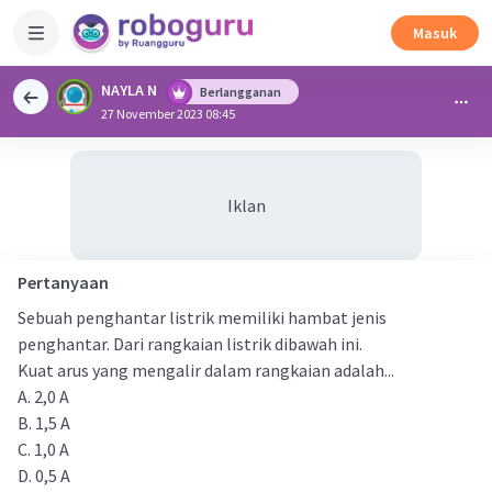
Masuk
NAYLA N
Berlangganan
27 November 2023 08:45
Iklan
Pertanyaan
Sebuah penghantar listrik memiliki hambat jenis
penghantar. Dari rangkaian listrik dibawah ini.
Kuat arus yang mengalir dalam rangkaian adalah...
A. 2,0 A
B. 1,5 A
C. 1,0 A
D. 0,5 A