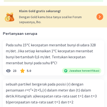
Klaim Gold gratis sekarang!
Dengan Gold kamu bisa tanya soal ke Forum
sepuasnya, lho.
Pertanyaan serupa
Pada suhu 15°C kecepatan merambat bunyi di udara 328
m/det. Jika setiap kenaikan 1°C kecepatan merambat
bunyi bertambah 0,6 m/det. Tentukan kecepatan
merambat bunyi pada suhu 8°C!
23
5.0
Jawaban terverifikasi
sebuah partikel bergerak pada posisi (r) dengan
persamaan r=t²+2t+5,(r) dalam meter dan (t) dalam
detik.Hitunglah: a)kecepatan rata-rata saat t=1 dan t=3
b)percepaatan rata-rata saat t=1 dan t=2