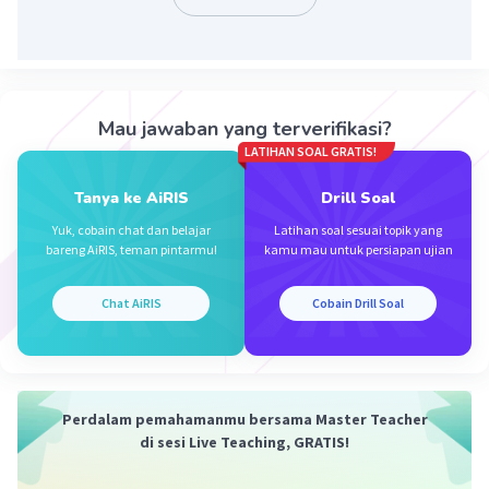
Iklan
Mau jawaban yang terverifikasi?
LATIHAN SOAL GRATIS!
Tanya ke AiRIS
Drill Soal
Yuk, cobain chat dan belajar
Latihan soal sesuai topik yang
bareng AiRIS, teman pintarmu!
kamu mau untuk persiapan ujian
Chat AiRIS
Cobain Drill Soal
Perdalam pemahamanmu bersama Master Teacher
di sesi Live Teaching, GRATIS!