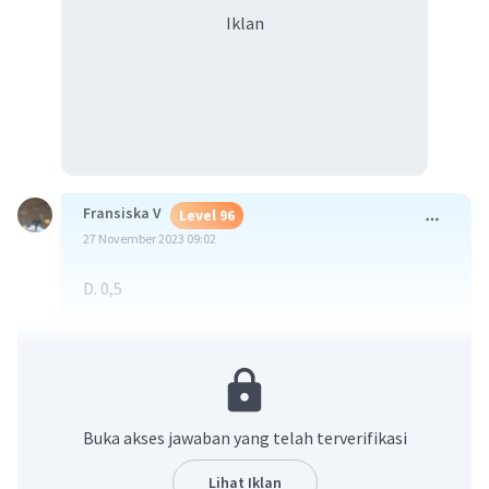
Iklan
Fransiska V
Level 96
27 November 2023 09:02
D. 0,5
·
0.0
(
0
)
Balas
Beri Rating
Buka akses jawaban yang telah terverifikasi
Lihat Iklan