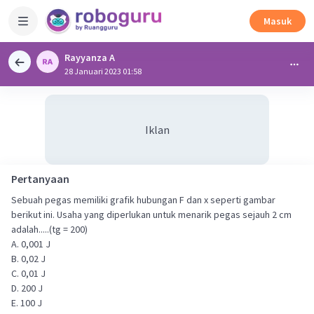
Masuk
Rayyanza A
28 Januari 2023 01:58
Iklan
Pertanyaan
Sebuah pegas memiliki grafik hubungan F dan x seperti gambar
berikut ini. Usaha yang diperlukan untuk menarik pegas sejauh 2 cm
adalah.....(tg = 200)
A. 0,001 J
B. 0,02 J
C. 0,01 J
D. 200 J
E. 100 J