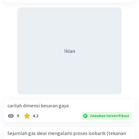
Oleh karena itu, jawaban yang benar adalah 0,04
joule, tidak ada pilihan yang sesuai.
·
1.0
(
1
)
Balas
Beri Rating
Iklan
Iklan
carilah dimensi besaran gaya
9
4.2
Jawaban terverifikasi
Sejumlah gas ideal mengalami proses isobarik (tekanan