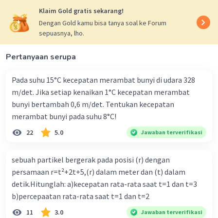
Klaim Gold gratis sekarang!
k = konstanta pegas (N/m)
∆x = pertambahan panjang pegas (m).
Dengan Gold kamu bisa tanya soal ke Forum
sepuasnya, lho.
Berdasarkan informasi pada soal, nilai tetapan
Pertanyaan serupa
pegas adalah kemiringan dari grafik F terhadap x,
yaitu;
Pada suhu 15°C kecepatan merambat bunyi di udara 328
k = F/∆x,
m/det. Jika setiap kenaikan 1°C kecepatan merambat
sehingga:
bunyi bertambah 0,6 m/det. Tentukan kecepatan
k = gradien garis = tan α = 200 N/m.
merambat bunyi pada suhu 8°C!
Sehingga, usaha yang diperlukan untuk menarik
22
5.0
Jawaban terverifikasi
pegas sejauh 2 cm adalah:
EP = 1/2 . k . ∆x^2
sebuah partikel bergerak pada posisi (r) dengan
EP = 1/2 . 200 . (2 . 10^-2)^2
persamaan r=t²+2t+5,(r) dalam meter dan (t) dalam
EP = 100 . 4 . 10^-4
detik.Hitunglah: a)kecepatan rata-rata saat t=1 dan t=3
EP = 4 . 10^-2
b)percepaatan rata-rata saat t=1 dan t=2
EP = 0,04 joule.
11
3.0
Jawaban terverifikasi