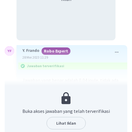
Y. Frando
Robo Expert
28 Mei 2023 11:29
Jawaban terverifikasi
Jawaban yang benar adalah 0,04 joule, tidak ada
pilihan yang sesuai.
Diketahui:
Grafik F terhadap x
Buka akses jawaban yang telah terverifikasi
∆x = 2 cm = 2 . 10^-2 m
tan α = 200
Lihat Iklan