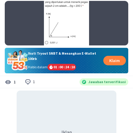
Ikuti Tryout SNBT & Menangkan E-Wallet
100rb
Klaim
Habis dalam
01
:
00
:
24
:
18
1
1
Jawaban terverifikasi
Iklan