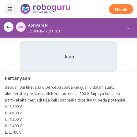
Masuk
Apriyani N
12 Oktober 2023 02:31
Iklan
Pertanyaan
Sebuah partikel alfa dipercepat pada kelajuan v dalam suatu
akselerator partikel oleh beda potensial 800 V. Supaya kelajuan
partikel alfa menjadi tiga kali lipat maka diperlukan beda potensial .
A. 7.200 V
B. 4.800 V
C. 4.100 V
D. 2.400 V
E. 1.700 V