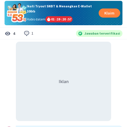
Ikuti Tryout SNBT & Menangkan E-Wallet
100rb
Klaim
Habis dalam
01
:
19
:
20
:
57
1
4
Jawaban terverifikasi
Iklan