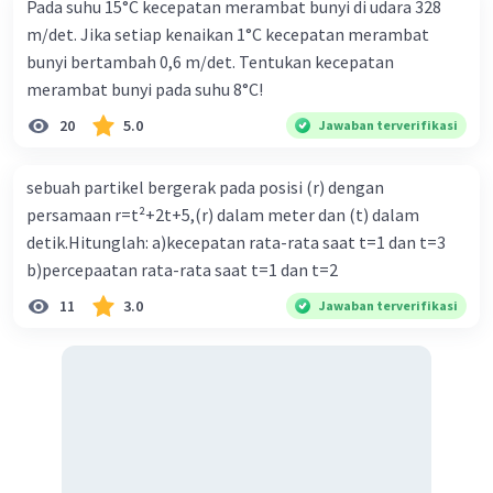
Pada suhu 15°C kecepatan merambat bunyi di udara 328
·
0.0
(
0
)
Balas
Beri Rating
m/det. Jika setiap kenaikan 1°C kecepatan merambat
bunyi bertambah 0,6 m/det. Tentukan kecepatan
merambat bunyi pada suhu 8°C!
20
5.0
Jawaban terverifikasi
sebuah partikel bergerak pada posisi (r) dengan
Iklan
persamaan r=t²+2t+5,(r) dalam meter dan (t) dalam
detik.Hitunglah: a)kecepatan rata-rata saat t=1 dan t=3
b)percepaatan rata-rata saat t=1 dan t=2
11
3.0
Jawaban terverifikasi