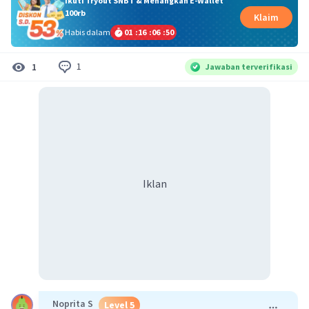
Ikuti Tryout SNBT & Menangkan E-Wallet
100rb
Klaim
Habis dalam
01
:
16
:
06
:
50
1
1
Jawaban terverifikasi
Iklan
Noprita S
Level 5