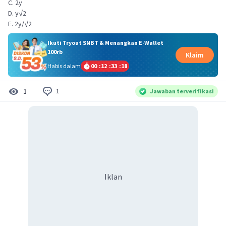
C. 2y
D. y√2
E. 2y/√2
Ikuti Tryout SNBT & Menangkan E-Wallet
100rb
Klaim
Habis dalam
00
:
12
:
33
:
18
1
1
Jawaban terverifikasi
Iklan