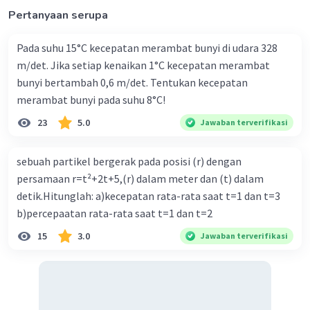
hmaks2/y = 1/0,5
Pertanyaan serupa
hmaks2 = 2y
Pada suhu 15°C kecepatan merambat bunyi di udara 328
Oleh karena itu jawaban yang tepat adalah C. 2y
m/det. Jika setiap kenaikan 1°C kecepatan merambat
bunyi bertambah 0,6 m/det. Tentukan kecepatan
·
0.0
(
0
)
Balas
Beri Rating
merambat bunyi pada suhu 8°C!
23
5.0
Jawaban terverifikasi
sebuah partikel bergerak pada posisi (r) dengan
persamaan r=t²+2t+5,(r) dalam meter dan (t) dalam
detik.Hitunglah: a)kecepatan rata-rata saat t=1 dan t=3
Iklan
b)percepaatan rata-rata saat t=1 dan t=2
15
3.0
Jawaban terverifikasi