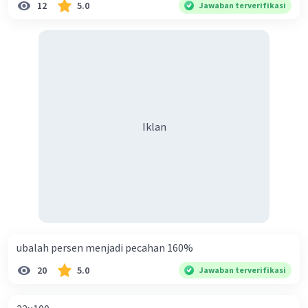
12
5.0
Jawaban terverifikasi
r ≈ 94,2 cm / (2 × 3,14159)
r ≈ 94,2 cm / 6.28318
r ≈ 15 cm (diambil pembulatan)
·
0.0
(
0
)
Balas
Beri Rating
Iklan
ubalah persen menjadi pecahan 160%
20
5.0
Jawaban terverifikasi