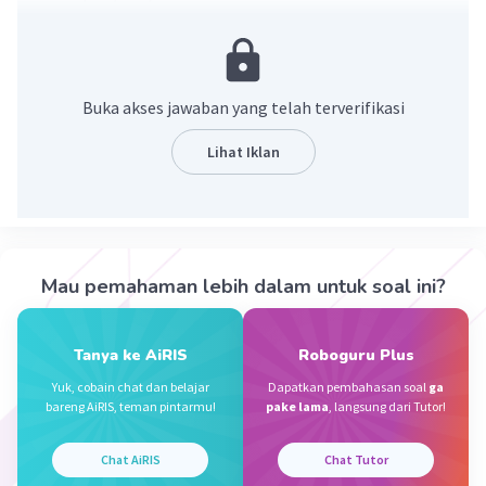
Buka akses jawaban yang telah terverifikasi
Lihat Iklan
·
0.0
(
0
)
Balas
Beri Rating
Mau pemahaman lebih dalam untuk soal ini?
Rendi R
Community
Level 100
27 September 2023 02:53
Jawaban terverifikasi
Tanya ke AiRIS
Roboguru Plus
Yuk, cobain chat dan belajar
Dapatkan pembahasan soal
ga
Halo kak bantu jawab ya :
Iklan
bareng AiRIS, teman pintarmu!
pake lama
, langsung dari Tutor!
jari-jari lingkaran tersebut adalah sekitar 15 cm
Chat AiRIS
Chat Tutor