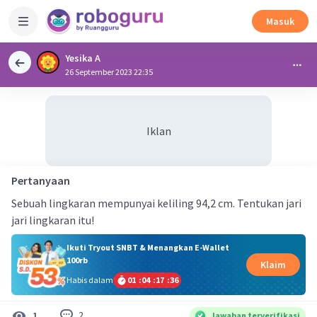
Masuk
Yesika A
26 September 2023 22:35
Iklan
Pertanyaan
Sebuah lingkaran mempunyai keliling 94,2 cm. Tentukan jari
jari lingkaran itu!
Ikuti Tryout SNBT & Menangkan E-Wallet
100rb
Klaim
Habis dalam
01
:
04
:
17
:
36
2
1
Jawaban terverifikasi