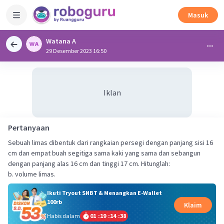
Masuk
Watana A
29 Desember 2023 16:50
Iklan
Pertanyaan
Sebuah limas dibentuk dari rangkaian persegi dengan panjang sisi 16
cm dan empat buah segitiga sama kaki yang sama dan sebangun
dengan panjang alas 16 cm dan tinggi 17 cm. Hitunglah:
b. volume limas.
Ikuti Tryout SNBT & Menangkan E-Wallet
100rb
Klaim
Habis dalam
01
:
19
:
14
:
38