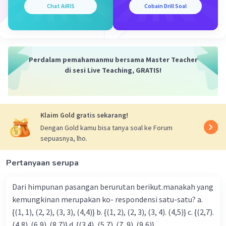
Chat AiRIS
Cobain Drill Soal
Perdalam pemahamanmu bersama Master Teacher
di sesi Live Teaching, GRATIS!
Iklan
Klaim Gold gratis sekarang!
Dengan Gold kamu bisa tanya soal ke Forum
sepuasnya, lho.
Pertanyaan serupa
Dari himpunan pasangan berurutan berikut.manakah yang
kemungkinan merupakan ko- respondensi satu-satu? a.
{(1, 1), (2, 2), (3, 3), (4,4)} b. {(1, 2), (2, 3), (3, 4). (4,5)} c. {(2,7).
(4,8). (6,9). (8,7)} d. {(3.4), (5,7). (7, 9). (9,6)}