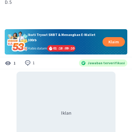
D. 5
Ikuti Tryout SNBT & Menangkan E-Wallet
100rb
Klaim
Habis dalam
01
:
18
:
09
:
10
1
1
Jawaban terverifikasi
Iklan