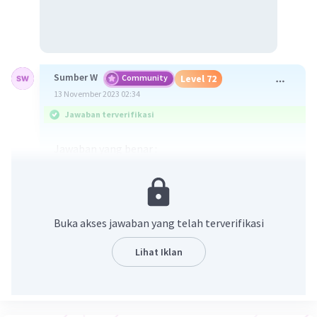
Sumber W
Community
Level 72
13 November 2023 02:34
Jawaban terverifikasi
Jawaban yang benar :
D. 5°C
Pembahasan :
-5
𝞪 = 0,00001 /°C = 10
/°C
Buka akses jawaban yang telah terverifikasi
-5
𝞫 = 2𝞪 = 2 x 10
/°C
2
A
= 1 m
Lihat Iklan
o
2
-4
2
ΔA = 0,0001 m
= 10
m
ΔA = A₀ β ΔT
-4
-5