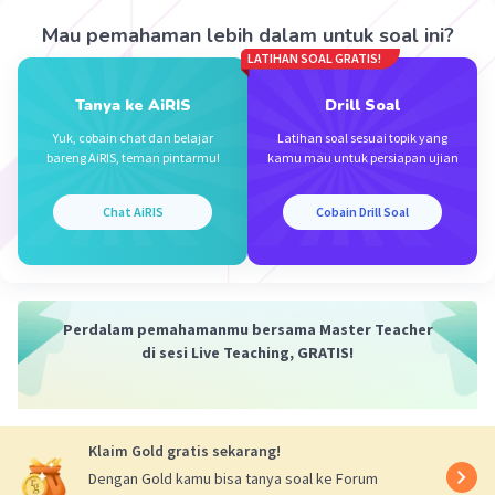
10
= 1 x 2 x 10
x ΔT
-4
-5
ΔT = 10
/(2 x 10
)
Mau pemahaman lebih dalam untuk soal ini?
= 10/2
LATIHAN SOAL GRATIS!
= 5 °C
Tanya ke AiRIS
Drill Soal
·
5.0
(
3
)
Balas
Beri Rating
Yuk, cobain chat dan belajar
Latihan soal sesuai topik yang
bareng AiRIS, teman pintarmu!
kamu mau untuk persiapan ujian
Chat AiRIS
Cobain Drill Soal
Iklan
Perdalam pemahamanmu bersama Master Teacher
di sesi Live Teaching, GRATIS!
Klaim Gold gratis sekarang!
Dengan Gold kamu bisa tanya soal ke Forum