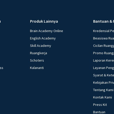
c. Tingkat bunga 
(penawaran uang) n
mana bentuk kurva
u
Produk Lainnya
Bantuan & 
ke kanan atas e. 
beredar (penawaran uang) vertikal Ke
Brain Academy Online
Kredensial P
dengan cara .... 
English Academy
Beasiswa Ru
pembayaran trans
Skill Academy
Cicilan Ruang
Menurunkan G, me
Ruangkerja
Promo Ruang
menambah Tr, dan
Schoters
Laporan Kere
menurunkan Tx e. 
ess
Kalananti
Layanan Pen
yang dilakukan ke
kebijakan moneter 
Syarat & Ket
Menetapkan harga 
Kebijakan Pri
minimum (reserved
Tentang Kami
Mengatur tingkat bu
Kontak Kami
beberapa pernyataan
Press Kit
Menaikkan suku bun
Bantuan
harga. Yang termasuk