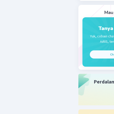
= 1.072,
Dipilihan
Mau 
mendekat
Tanya
Beri R
Yuk, cobain cha
AiRIS, te
Ch
Perdala