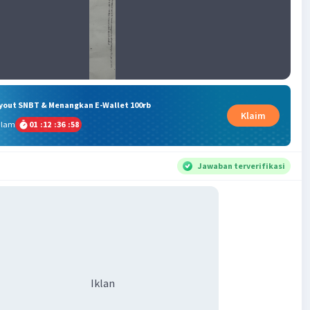
ryout SNBT & Menangkan E-Wallet 100rb
Klaim
alam
01
:
12
:
36
:
57
Jawaban terverifikasi
Iklan