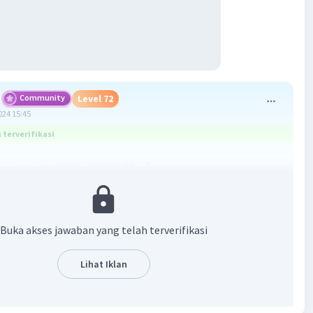
Community
Level 72
024 15:45
terverifikasi
3
ang tepat adalah d. 1.076,32 m
an :
jid berbentuk setengah bola
Buka akses jawaban yang telah terverifikasi
Lihat Iklan
3
 x r
/7 x 8 x 8 x 8