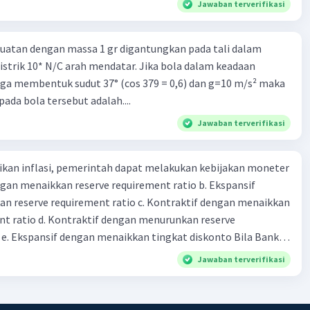
Jawaban terverifikasi
g dan 50 kg dalam truk adalah 1: 3. 9. Berdasarkan teks
ya setiap beras karung kecil adalah Rp7.500 dan karung besar
uatan dengan massa 1 gr digantungkan pada tali dalam
ah biaya angkut semua beras yang harus dibayar oleh Bu
strik 10* N/C arah mendatar. Jika bola dalam keadaan
00 C. Rp2.312.000 B. Rp2.475.000 D. Rp2.280.000
ga membentuk sudut 37° (cos 379 = 0,6) dan g=10 m/s² maka
ada bola tersebut adalah....
Jawaban terverifikasi
kan inflasi, pemerintah dapat melakukan kebijakan moneter
dengan menaikkan reserve requirement ratio b. Ekspansif
n reserve requirement ratio c. Kontraktif dengan menaikkan
nt ratio d. Kontraktif dengan menurunkan reserve
. Ekspansif dengan menaikkan tingkat diskonto Bila Bank
n kebijakan moneter ekspansif, ceteris paribus maka .... a.
Jawaban terverifikasi
asi di mana bentuk kurva jumlah uang beredar (penawaran
iri bawah ke kanan atas b. Menimbulkan deflasi di mana bentuk
 beredar (penawaran uang) naik dari kiri bawah ke kanan atas