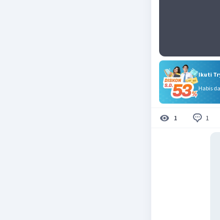
Ikuti T
Habis d
1
1