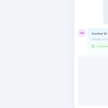
Sumber W
29 Februari 2
Jawaban 
Jawaban y
Pembahas
Kubah mas
r = 8 m
𝞹= 22/7
V = 2/3 x 𝞹
= 2/3 x 22