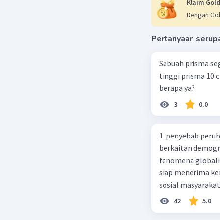
Klaim Gold
Dengan Gol
Pertanyaan serup
Sebuah prisma seg
tinggi prisma 10 
berapa ya?
3
0.0
1. penyebab perub
berkaitan demogra
fenomena globali
siap menerima ke
sosial masyaraka
perubahan ke arah
42
5.0
pengetahuan dan p