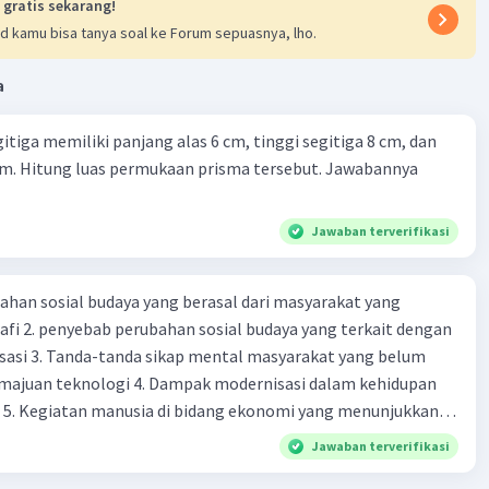
 gratis sekarang!
d kamu bisa tanya soal ke Forum sepuasnya, lho.
a
itiga memiliki panjang alas 6 cm, tinggi segitiga 8 cm, dan
cm. Hitung luas permukaan prisma tersebut. Jawabannya
Jawaban terverifikasi
ahan sosial budaya yang berasal dari masyarakat yang
fi 2. penyebab perubahan sosial budaya yang terkait dengan
sasi 3. Tanda-tanda sikap mental masyarakat yang belum
majuan teknologi 4. Dampak modernisasi dalam kehidupan
t 5. Kegiatan manusia di bidang ekonomi yang menunjukkan
 modernisasi 6. Contoh pengaruh modernisasi di bidang ilmu
Jawaban terverifikasi
endidikan terhadap pola pikir masyarakat 7. Konsep