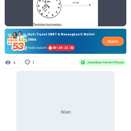
Ikuti Tryout SNBT & Menangkan E-Wallet
100rb
Klaim
Habis dalam
00
:
19
:
21
:
01
1
1
Jawaban terverifikasi
Iklan