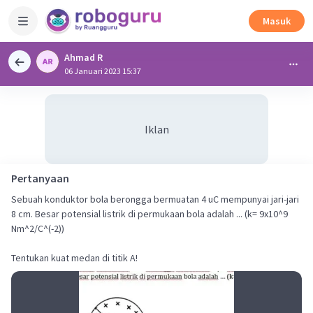
Masuk
Ahmad R
06 Januari 2023 15:37
Iklan
Pertanyaan
Sebuah konduktor bola berongga bermuatan 4 uC mempunyai jari-jari
8 cm. Besar potensial listrik di permukaan bola adalah ... (k= 9x10^9
Nm^2/C^(-2))
Tentukan kuat medan di titik A!