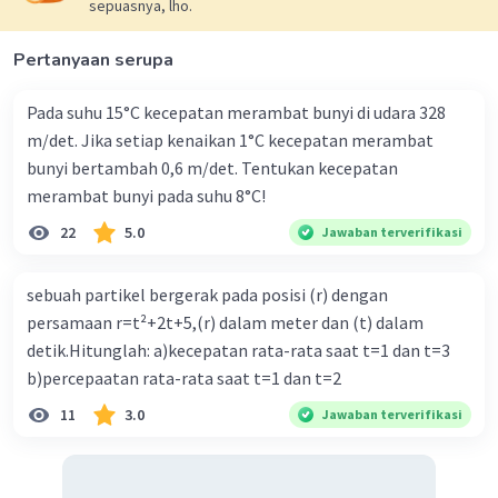
sepuasnya, lho.
Pertanyaan serupa
Pada suhu 15°C kecepatan merambat bunyi di udara 328
m/det. Jika setiap kenaikan 1°C kecepatan merambat
bunyi bertambah 0,6 m/det. Tentukan kecepatan
merambat bunyi pada suhu 8°C!
22
5.0
Jawaban terverifikasi
sebuah partikel bergerak pada posisi (r) dengan
persamaan r=t²+2t+5,(r) dalam meter dan (t) dalam
detik.Hitunglah: a)kecepatan rata-rata saat t=1 dan t=3
b)percepaatan rata-rata saat t=1 dan t=2
11
3.0
Jawaban terverifikasi