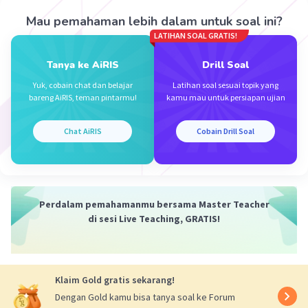
Penyelesaian :
Mau pemahaman lebih dalam untuk soal ini?
Kuat medan listrik pada bola konduktor yang
LATIHAN SOAL GRATIS!
terletak di dalam bola tidak memiliki medan
listrik, sehingga medan listriknya sama dengan
Tanya ke AiRIS
Drill Soal
nol.
Yuk, cobain chat dan belajar
Latihan soal sesuai topik yang
bareng AiRIS, teman pintarmu!
kamu mau untuk persiapan ujian
Jadi jawabannya adalah 0 N/C.
Chat AiRIS
Cobain Drill Soal
·
5.0
(
1
)
Balas
Beri Rating
Perdalam pemahamanmu bersama Master Teacher
di sesi Live Teaching, GRATIS!
Iklan
Klaim Gold gratis sekarang!
Dengan Gold kamu bisa tanya soal ke Forum