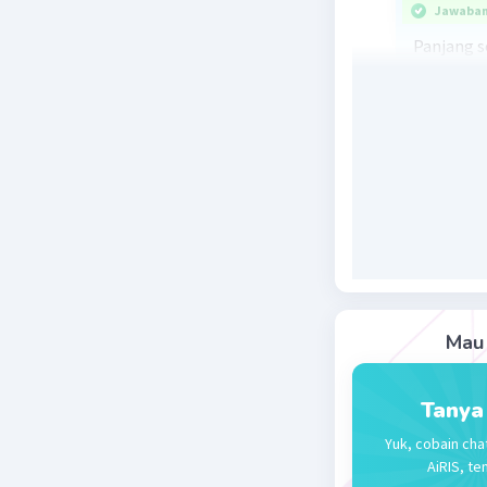
Jawaban 
Panjang s
Lebar seb
Panjang 
Lebar gam
Skala = p
Atau
Skala = l
Skala = 3 
= 1 ÷ 6.00
Skala 1 : 6
Beri R
Mau 
Tanya
Herlina H
04 Januari 2
Yuk, cobain cha
Skala gam
AiRIS, te