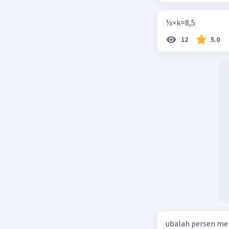
⅓×k=8,5
12
5.0
ubalah persen me