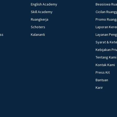
English Academy
Beasiswa Ru
Skill Academy
Cicilan Ruang
Ruangkerja
Promo Ruang
Schoters
Laporan Kere
ess
Kalananti
Layanan Pen
Syarat & Ket
Kebijakan Pri
Tentang Kami
Kontak Kami
Press Kit
Bantuan
Karir