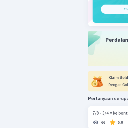
Ch
Beri R
Perdala
Klaim Gold
Dengan Gol
Pertanyaan serup
7/8 - 3/4 = ke be
66
5.0