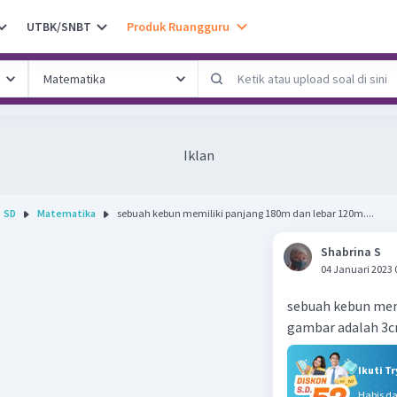
UTBK/SNBT
Produk Ruangguru
Iklan
SD
Matematika
sebuah kebun memiliki panjang 180m dan lebar 120m....
Shabrina S
04 Januari 2023 
sebuah kebun mem
gambar adalah 3c
Ikuti T
Habis d