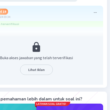
l 19
024 03:34
terverifikasi
:
 m
Buka akses jawaban yang telah terverifikasi
K𝞨 = 15000 𝞨
 KV = 600000 V
Lihat Iklan
gaya lorentz?
0/15000
pemahaman lebih dalam untuk soal ini?
LATIHAN SOAL GRATIS!
 L