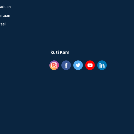
gaduan
entuan
vasi
Ikuti Kami