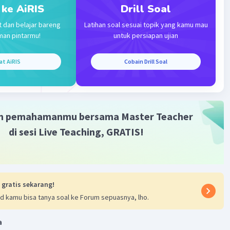
× 10
 ke AiRIS
Drill Soal
0
t dan belajar bareng
Latihan soal sesuai topik yang kamu mau
man pintarmu!
untuk persiapan ujian
ar gaya lorentz pada kabel tersebut adalah 400 N
at AiRIS
Cobain Drill Soal
·
0.0
(
0
)
Balas
ating
m pemahamanmu bersama Master Teacher
di sesi Live Teaching, GRATIS!
Iklan
 gratis sekarang!
d kamu bisa tanya soal ke Forum sepuasnya, lho.
a