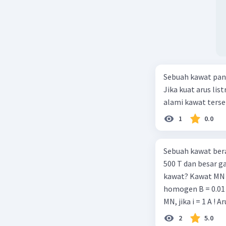
Sebuah kawat pan
Jika kuat arus li
alami kawat ters
1
0.0
Sebuah kawat ber
500 T dan besar ga
kawat? Kawat MN 
homogen B = 0.01 
MN, jika i = 1 A !
12 T. Jika Gaya L
2
5.0