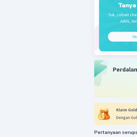
F = 1 × 40 
Tanya
F = 40 × 1
Yuk, cobain cha
F = 400 N
AiRIS, te
jadi , bes
Ch
Beri R
Perdala
Klaim Gold
Dengan Gol
Pertanyaan serup