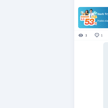
Ikuti T
Habis d
1
1