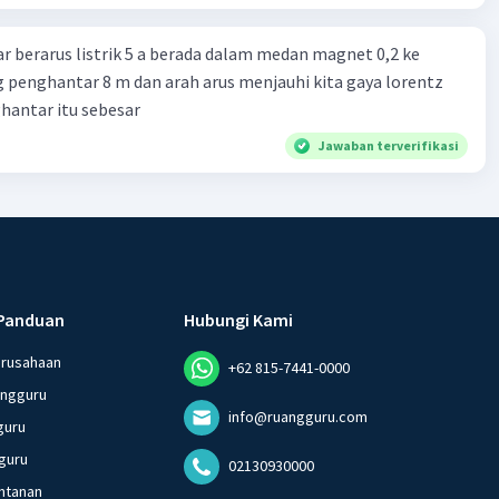
ebut?
 berarus listrik 5 a berada dalam medan magnet 0,2 ke
g penghantar 8 m dan arah arus menjauhi kita gaya lorentz
hantar itu sebesar
Jawaban terverifikasi
Panduan
Hubungi Kami
erusahaan
+62 815-7441-0000
angguru
info@ruangguru.com
guru
guru
02130930000
ntanan