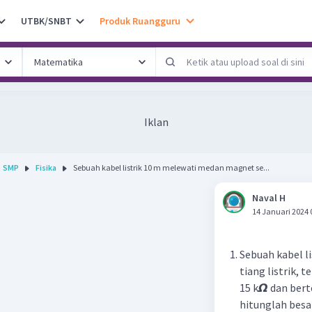
UTBK/SNBT
Produk Ruangguru
Iklan
SMP
Fisika
Sebuah kabel listrik 10 m melewati medan magnet se...
Naval H
14 Januari 2024 
Sebuah kabel l
tiang listrik, 
15 k𝞨 dan ber
hitunglah besar