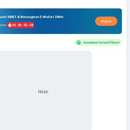
ryout SNBT & Menangkan E-Wallet 100rb
Klaim
alam
02
:
05
:
55
:
55
Jawaban terverifikasi
Iklan