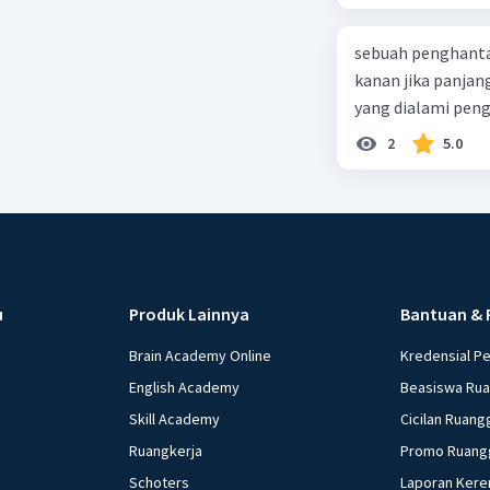
panjang besi ters
sebuah penghantar
kanan jika panjan
yang dialami peng
2
5.0
u
Produk Lainnya
Bantuan & 
Brain Academy Online
Kredensial P
English Academy
Beasiswa Ru
Skill Academy
Cicilan Ruang
Ruangkerja
Promo Ruang
Schoters
Laporan Kere