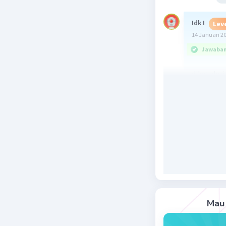
Idk I
Leve
14 Januari 2
Jawaban 
diketahui 
L = 10
B = 1 T
R = 15 
V = 600
ditanya : 
dijawab :
I = V/R
I = 60000
Mau 
I = 40 A
F = B × I ×