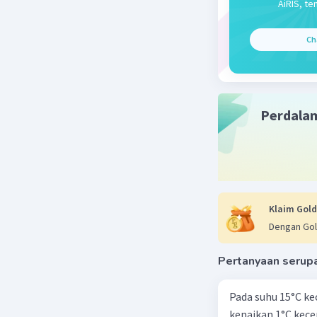
AiRIS, te
Ch
Perdala
Klaim Gold
Dengan Gol
Pertanyaan serup
Pada suhu 15°C ke
kenaikan 1°C kec