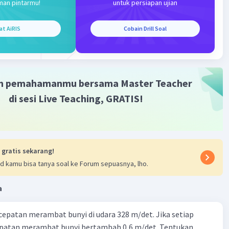
man pintarmu!
untuk persiapan ujian
Iklan
at AiRIS
Cobain Drill Soal
m pemahamanmu bersama Master Teacher
di sesi Live Teaching, GRATIS!
 gratis sekarang!
d kamu bisa tanya soal ke Forum sepuasnya, lho.
a
cepatan merambat bunyi di udara 328 m/det. Jika setiap
epatan merambat bunyi bertambah 0,6 m/det. Tentukan