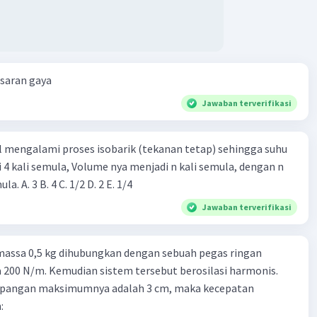
esaran gaya
Jawaban terverifikasi
l mengalami proses isobarik (tekanan tetap) sehingga suhu
i 4 kali semula, Volume nya menjadi n kali semula, dengan n
adalah ...... kali semula. A. 3 B. 4 C. 1/2 D. 2 E. 1/4
Jawaban terverifikasi
massa 0,5 kg dihubungkan dengan sebuah pegas ringan
200 N/m. Kemudian sistem tersebut berosilasi harmonis.
impangan maksimumnya adalah 3 cm, maka kecepatan
: