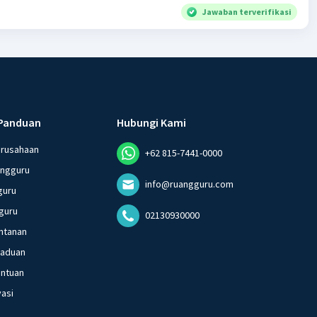
Jawaban terverifikasi
Panduan
Hubungi Kami
erusahaan
+62 815-7441-0000
angguru
info@ruangguru.com
guru
guru
02130930000
ntanan
gaduan
entuan
vasi