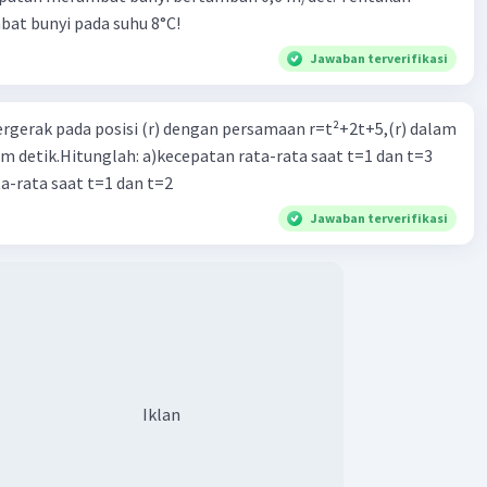
at bunyi pada suhu 8°C!
Jawaban terverifikasi
ergerak pada posisi (r) dengan persamaan r=t²+2t+5,(r) dalam
am detik.Hitunglah: a)kecepatan rata-rata saat t=1 dan t=3
a-rata saat t=1 dan t=2
Jawaban terverifikasi
Iklan