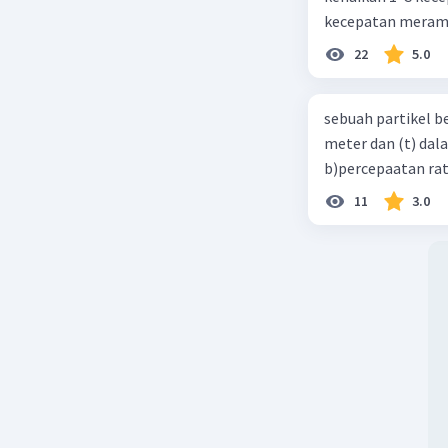
kecepatan meramb
22
5.0
sebuah partikel b
meter dan (t) dal
b)percepaatan rat
11
3.0