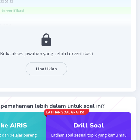
023 02:53
terverifikasi
2,27 A
asan
umus daya = volt × ampere
Buka akses jawaban yang telah terverifikasi
× I
Lihat Iklan
s yg mengalir adalah 2,27 A
·
0.0
(
0
)
Balas
ating
pemahaman lebih dalam untuk soal ini?
LATIHAN SOAL GRATIS!
 ke AiRIS
Drill Soal
t dan belajar bareng
Latihan soal sesuai topik yang kamu mau