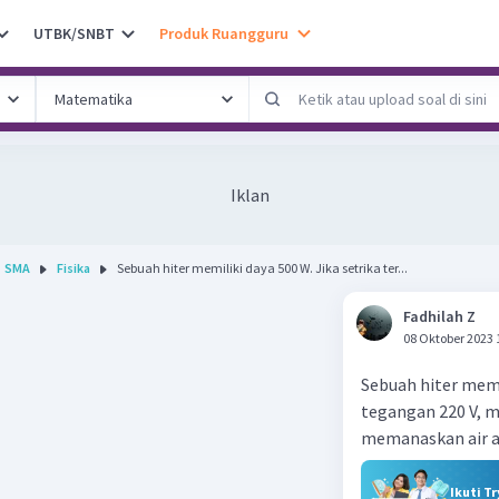
UTBK/SNBT
Produk Ruangguru
Iklan
SMA
Fisika
Sebuah hiter memiliki daya 500 W. Jika setrika ter...
Fadhilah Z
08 Oktober 2023 
Sebuah hiter memi
tegangan 220 V, m
memanaskan air ad
Ikuti T