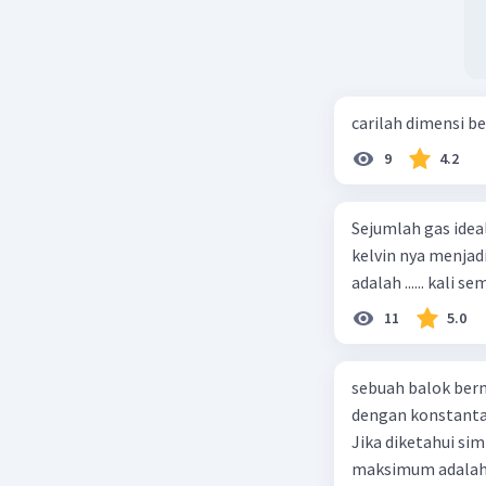
carilah dimensi b
9
4.2
Sejumlah gas idea
kelvin nya menjad
11
5.0
sebuah balok ber
dengan konstanta 
Jika diketahui s
maksimum adalah