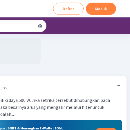
Daftar
Masuk
13:25
liki daya 500 W. Jika setrika tersebut dihubungkan pada
aka besarnya arus yang mengalir melalui hiter untuk
alah...
ryout SNBT & Menangkan E-Wallet 100rb