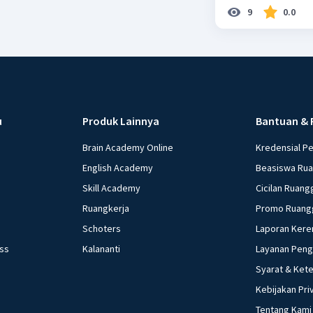
9
0.0
u
Produk Lainnya
Bantuan & 
Brain Academy Online
Kredensial P
English Academy
Beasiswa Ru
Skill Academy
Cicilan Ruang
Ruangkerja
Promo Ruang
Schoters
Laporan Kere
ess
Kalananti
Layanan Pen
Syarat & Ket
Kebijakan Pri
Tentang Kami