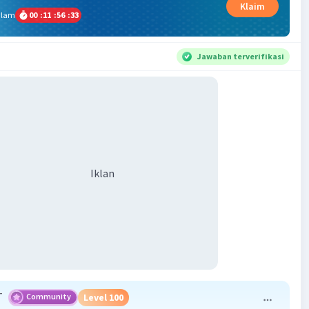
Klaim
alam
00
:
11
:
56
:
32
Jawaban terverifikasi
Iklan
T
Community
Level 100