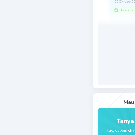
09 Oktober 2
Jawaban 
Jawaban
Pembah
Gunakan r
P = V.I
500 = 220 
I = 2,27 A
Besar aru
Beri R
Mau 
Tanya
Yuk, cobain cha