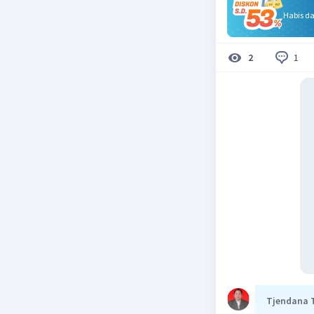
Habis d
1
2
Tjendana 