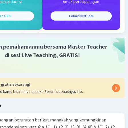
·
5.0
(
1
)
Balas
ating
man pintarmu!
untuk persiapan ujian
at AiRIS
Cobain Drill Soal
m pemahamanmu bersama Master Teacher
di sesi Live Teaching, GRATIS!
 gratis sekarang!
d kamu bisa tanya soal ke Forum sepuasnya, lho.
a
sangan berurutan berikut.manakah yang kemungkinan