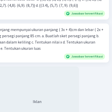
3), (3, 4). (4,5)} c. {(2,7). (4,8). (6,9). (8,7)} d. {(3.4), (5,7). (7, 9). (9,6)}
Jawaban terverifikasi
njang mempunyai ukuran panjang ( 3x + 4)cm dan lebar ( 2x +
ing persegi panjang 85 cm. a. Buatlah sket persegi panjang b.
n dalam keliling c. Tentukan nilai x d. Tentukan ukuran
 e. Tentukan ukuran luas
Jawaban terverifikasi
Iklan