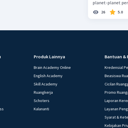
planet-planet pen
26
5.0
u
Produk Lainnya
Bantuan & 
Brain Academy Online
Kredensial P
English Academy
Beasiswa Ru
Skill Academy
Cicilan Ruang
Ruangkerja
Promo Ruang
Schoters
Laporan Kere
ess
Kalananti
Layanan Pen
Syarat & Ket
Kebijakan Pri