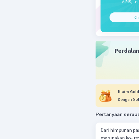
Beri R
AiRIS, te
Ch
Perdala
Klaim Gold
Dengan Gol
Pertanyaan serup
Dari himpunan pa
merupakan ko- respondensi satu-satu? a. {(1, 1), (2, 2), (3, 3), (4,4)} b. {(1, 2), (2,