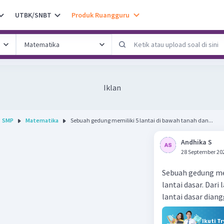
UTBK/SNBT
Produk Ruangguru
Iklan
SMP
Matematika
Sebuah gedung memiliki 5 lantai di bawah tanah dan...
Andhika S
28 September 20
Sebuah gedung mem
lantai dasar. Dari
lantai dasar dian
Ikuti T