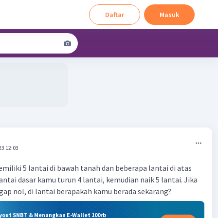
Daftar
Masuk
23 12:03
iliki 5 lantai di bawah tanah dan beberapa lantai di atas
 lantai dasar kamu turun 4 lantai, kemudian naik 5 lantai. Jika
ggap nol, di lantai berapakah kamu berada sekarang?
ryout SNBT & Menangkan E-Wallet 100rb