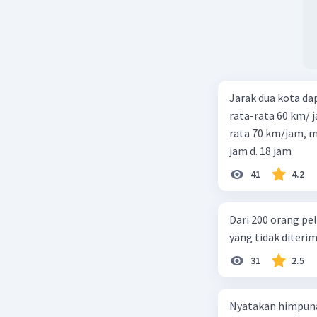
Jarak dua kota d
rata-rata 60 km/ 
rata 70 km/jam, maka waktu
jam d. 18 jam
41
4.2
Dari 200 orang pe
yang tidak diterima
31
2.5
Nyatakan himpuna