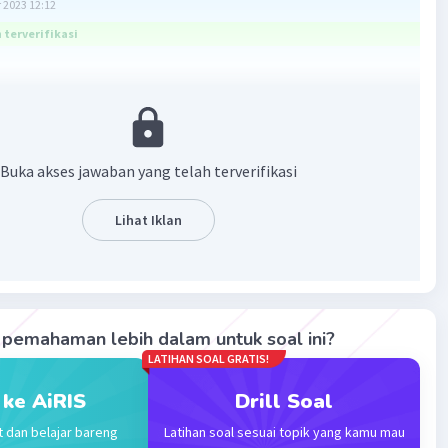
 2023 12:12
terverifikasi
karang adalah berada di
lantai 1
·
5.0
(
1
)
Balas
ating
Buka akses jawaban yang telah terverifikasi
Lihat Iklan
Community
Level 73
 2023 14:11
terverifikasi
ai dasar dianggap nol, maka saat kamu turun 4 lantai dari
Iklan
pemahaman lebih dalam untuk soal ini?
ar, kamu berada di lantai -4. Kemudian, saat kamu naik 5
LATIHAN SOAL GRATIS!
i lantai -4, kamu akan berada di lantai 1. Jadi, kamu berada
1 sekarang.
 ke AiRIS
Drill Soal
t dan belajar bareng
Latihan soal sesuai topik yang kamu mau