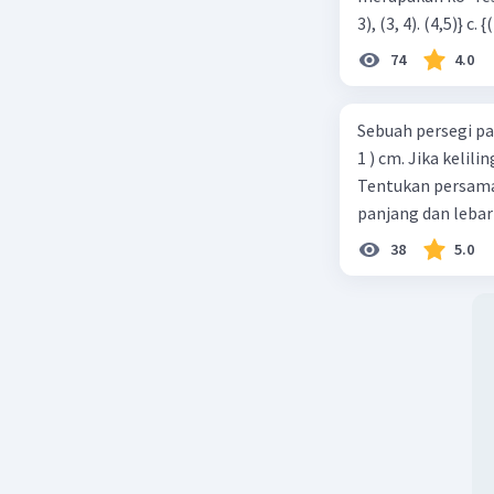
74
4.0
Sebuah persegi pa
1 ) cm. Jika kelil
Tentukan persamaa
panjang dan lebar
38
5.0