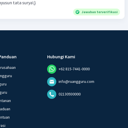
yusun tata surya\}
Jawaban terverifikasi
Panduan
Hubungi Kami
erusahaan
+62 815-7441-0000
angguru
info@ruangguru.com
guru
guru
02130930000
ntanan
gaduan
entuan
vasi