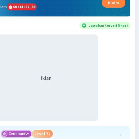
Klaim
alam
00
:
14
:
52
:
57
Jawaban terverifikasi
Iklan
Community
Level 72