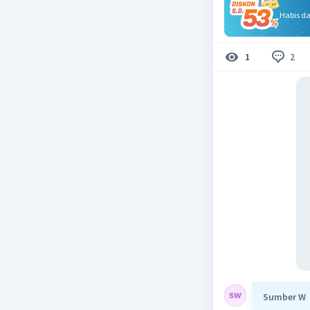
Habis d
2
1
Sumber W