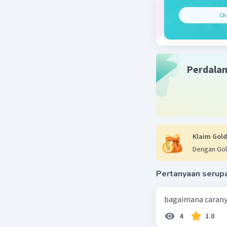
Ch
Perdala
Klaim Gold
Dengan Gol
Pertanyaan serup
bagaimana caran
4
1.0