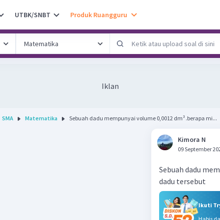
UTBK/SNBT
Produk Ruangguru
Iklan
SMA
Matematika
Sebuah dadu mempunyai volume 0,0012 dm³ .berapa mi...
Kimora N
09 September 20
Sebuah dadu mempu
dadu tersebut
Ikuti T
Habis d