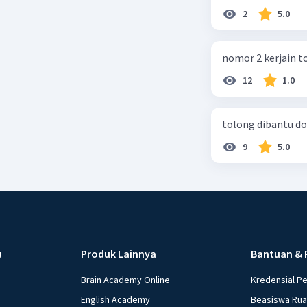
2
5.0
nomor 2 kerjain t
12
1.0
tolong dibantu do
9
5.0
u
Produk Lainnya
Bantuan & 
Brain Academy Online
Kredensial P
English Academy
Beasiswa Ru