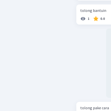
tolong bantuin
1
0.0
tolong pake cara