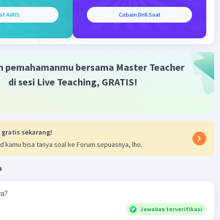
at AiRIS
Cobain Drill Soal
m pemahamanmu bersama Master Teacher
di sesi Live Teaching, GRATIS!
 gratis sekarang!
d kamu bisa tanya soal ke Forum sepuasnya, lho.
a
ya?
Jawaban terverifikasi