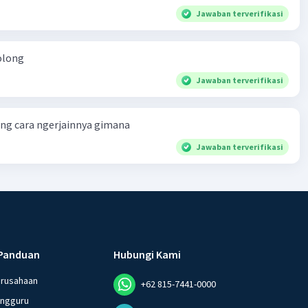
Jawaban terverifikasi
olong
Jawaban terverifikasi
ng cara ngerjainnya gimana
Jawaban terverifikasi
Panduan
Hubungi Kami
erusahaan
+62 815-7441-0000
angguru