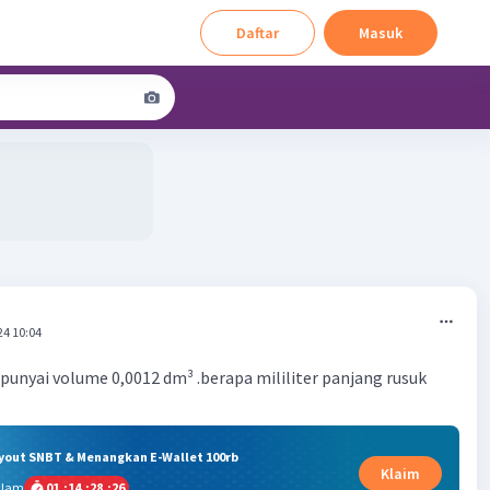
Daftar
Masuk
24 10:04
nyai volume 0,0012 dm³ .berapa mililiter panjang rusuk
ryout SNBT & Menangkan E-Wallet 100rb
Klaim
alam
01
:
14
:
28
:
25