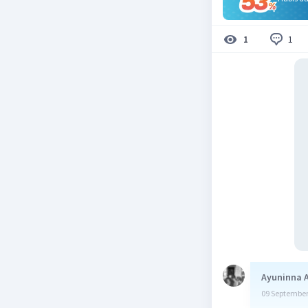
1
1
Ayuninna 
09 September