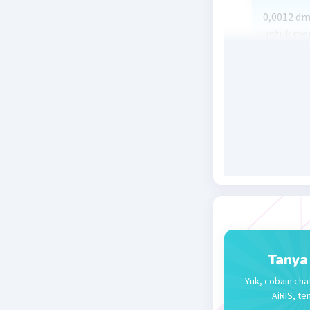
0,0012 dm
untuk men
pangkat 3
jadi panj
#semoga 
Beri R
Tanya
Yuk, cobain cha
AiRIS, te