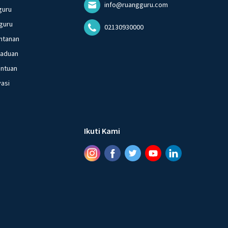
info@ruangguru.com
guru
guru
02130930000
ntanan
gaduan
entuan
vasi
Ikuti Kami