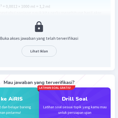
³ = 0,0012 × 1000 ml = 1,2 ml
getahui panjang rusuk kita perlu menghitung hasil akar
 dari 1,2 ml
ang rusuk dadu tersebut adalah 1,0627 milimeter
bener yaa
Buka akses jawaban yang telah terverifikasi
·
0.0
(
0
)
Balas
ating
Lihat Iklan
Mau jawaban yang terverifikasi?
LATIHAN SOAL GRATIS!
Iklan
 ke AiRIS
Drill Soal
t dan belajar bareng
Latihan soal sesuai topik yang kamu mau
man pintarmu!
untuk persiapan ujian