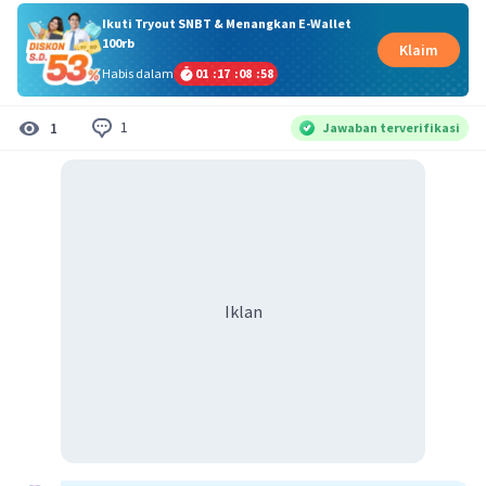
Ikuti Tryout SNBT & Menangkan E-Wallet
100rb
Klaim
Habis dalam
01
:
17
:
08
:
58
1
1
Jawaban terverifikasi
Iklan