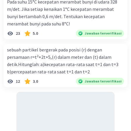
Pada suhu 15°C kecepatan merambat bunyi di udara 328
m/det. Jika setiap kenaikan 1°C kecepatan merambat
Jadi jawaban yang benar adalah B.
bunyi bertambah 0,6 m/det. Tentukan kecepatan
merambat bunyi pada suhu 8°C!
·
0.0
(
0
)
Balas
Beri Rating
23
5.0
Jawaban terverifikasi
sebuah partikel bergerak pada posisi (r) dengan
persamaan r=t²+2t+5,(r) dalam meter dan (t) dalam
detik.Hitunglah: a)kecepatan rata-rata saat t=1 dan t=3
b)percepaatan rata-rata saat t=1 dan t=2
Iklan
12
3.0
Jawaban terverifikasi