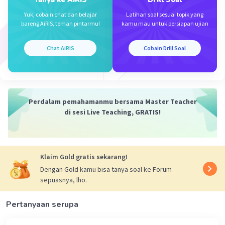
g = percepatan gravitasi (m/s²)
Yuk, cobain chat dan belajar
Latihan soal sesuai topik yang
Waktu total untuk di udara adalah
bareng AiRIS, teman pintarmu!
kamu mau untuk persiapan ujian
ttotal = 2 . tmax
Chat AiRIS
Cobain Drill Soal
Diketahui :
v₀ = 10 m/s
θ = 30°
Ditanya :
Perdalam pemahamanmu bersama Master Teacher
ttotal
di sesi Live Teaching, GRATIS!
Jawab :
digunakan g = 10 m/s²
Klaim Gold gratis sekarang!
ttotal = 2 . tmax
Dengan Gold kamu bisa tanya soal ke Forum
ttotal = 2v₀ᵧ/g
sepuasnya, lho.
ttotal = 2v₀ sin θ/g
ttotal = 2. 10. sin 30°/10
ttotal = 20 . ½ /10
Pertanyaan serupa
ttotal = 10/10
ttotal = 1 s