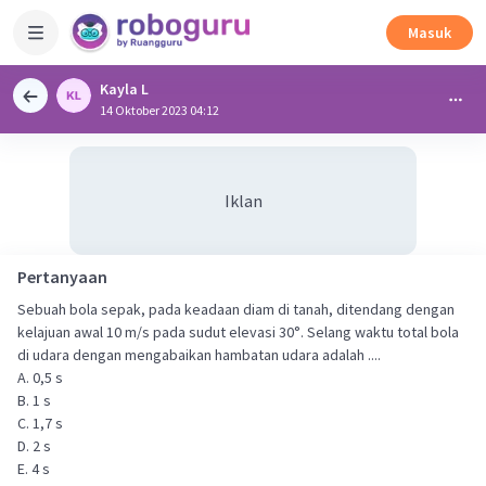
Masuk
Kayla L
14 Oktober 2023 04:12
Iklan
Pertanyaan
Sebuah bola sepak, pada keadaan diam di tanah, ditendang dengan
kelajuan awal 10 m/s pada sudut elevasi 30°. Selang waktu total bola
di udara dengan mengabaikan hambatan udara adalah ....
A. 0,5 s
B. 1 s
C. 1,7 s
D. 2 s
E. 4 s