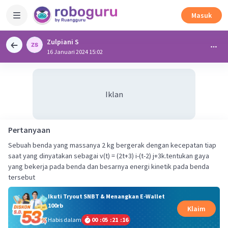
Masuk
Zulpiani S
16 Januari 2024 15:02
Iklan
Pertanyaan
Sebuah benda yang massanya 2 kg bergerak dengan kecepatan tiap
saat yang dinyatakan sebagai v(t) = (2t+3) i-(t-2) j+3k.tentukan gaya
yang bekerja pada benda dan besarnya energi kinetik pada benda
tersebut
Ikuti Tryout SNBT & Menangkan E-Wallet
100rb
Klaim
Habis dalam
00
:
05
:
21
:
15