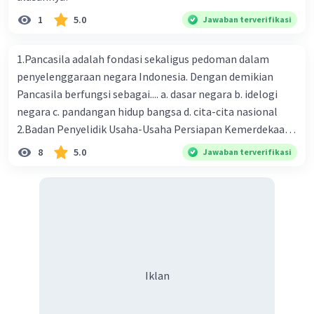
1
5.0
Jawaban terverifikasi
1.Pancasila adalah fondasi sekaligus pedoman dalam
penyelenggaraan negara Indonesia. Dengan demikian
Pancasila berfungsi sebagai.... a. dasar negara b. idelogi
negara c. pandangan hidup bangsa d. cita-cita nasional
2.Badan Penyelidik Usaha-Usaha Persiapan Kemerdekaan
Indonesia (BPUPKI) dibentuk oleh pemerintah
8
5.0
Jawaban terverifikasi
pendudukan Jepang pada tanggal 1 Maret 1945
bertepatan dengan hari ulang tahun Kaisar Hirohito.
Wakil ketua BPUPKI ketika itu dijabat oleh .... a. Ir.
Soekarno dan Mr. Soepomo b. K.R.T Radjiman
Wediodiningrat c. Ir. Soekarno dan Drs. Moh. Hatta d.
Ichibangase Yosio dan Radern Pandji Soeroso 3.Ir. Soekarno
mengemukakan gagasannya tentang dasar negara pada
Iklan
tanggal .... a. 4 Juni 1945 b. 3 Juni 1945 c. 2 Juni 1945 d. 1
Juni 1945 4."Negara Indonesia adalah negara kesatuan