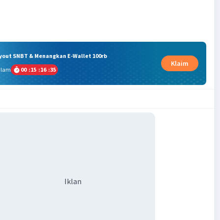
ryout SNBT & Menangkan E-Wallet 100rb
Klaim
alam
00
:
15
:
16
:
35
Iklan