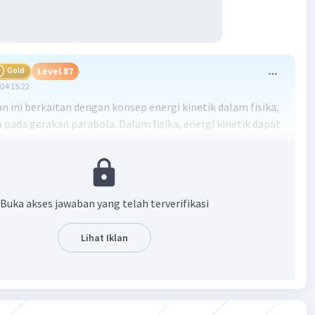
Gold
Level 87
024 15:22
n ini berkaitan dengan konsep energi kinetik dalam fisika,
 pada gerakan parabola. Dalam fisika, energi kinetik dapat
dengan rumus Ek = 1/2.m.v^2, dimana m adalah massa
 v adalah kecepatan benda. Dalam kasus ini, benda
an miring ke atas dengan sudut elevasi 60° dan dengan
etik awal 400 J. Kita diminta untuk mencari energi kinetik
Buka akses jawaban yang telah terverifikasi
a saat mencapai titik tertinggi.
Lihat Iklan
n:
a, kita tahu bahwa energi kinetik pada titik penembakan
0 = 1/2.m.v0^2, dimana Ek0 adalah energi kinetik awal, m
ssa benda, dan v0 adalah kecepatan awal. Dalam kasus ini,
J.