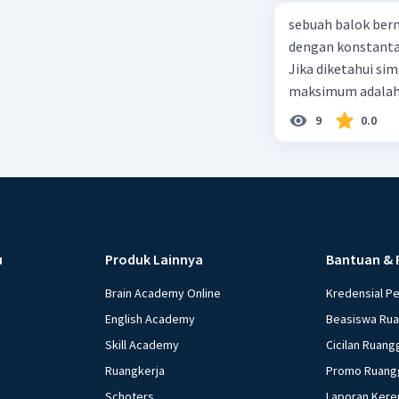
sebuah balok ber
dengan konstanta 
Jika diketahui s
maksimum adalah
9
0.0
u
Produk Lainnya
Bantuan & 
Brain Academy Online
Kredensial P
English Academy
Beasiswa Ru
Skill Academy
Cicilan Ruang
Ruangkerja
Promo Ruang
Schoters
Laporan Kere