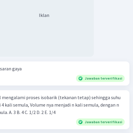
Iklan
esaran gaya
Jawaban terverifikasi
l mengalami proses isobarik (tekanan tetap) sehingga suhu
i 4 kali semula, Volume nya menjadi n kali semula, dengan n
adalah ...... kali semula. A. 3 B. 4 C. 1/2 D. 2 E. 1/4
Jawaban terverifikasi