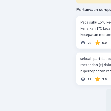
Pertanyaan serup
Pada suhu 15°C ke
kenaikan 1°C kec
kecepatan meramb
22
5.0
sebuah partikel b
meter dan (t) dal
b)percepaatan rat
11
3.0