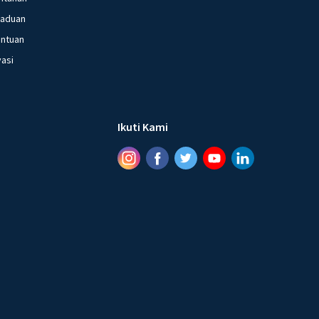
gaduan
entuan
vasi
Ikuti Kami