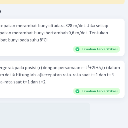
Iklan
a
cepatan merambat bunyi di udara 328 m/det. Jika setiap
epatan merambat bunyi bertambah 0,6 m/det. Tentukan
at bunyi pada suhu 8°C!
Jawaban terverifikasi
ergerak pada posisi (r) dengan persamaan r=t²+2t+5,(r) dalam
am detik.Hitunglah: a)kecepatan rata-rata saat t=1 dan t=3
a-rata saat t=1 dan t=2
Jawaban terverifikasi