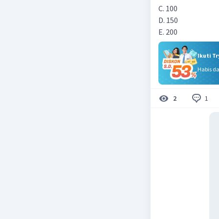
C. 100
D. 150
E. 200
Ikuti T
Habis d
1
2