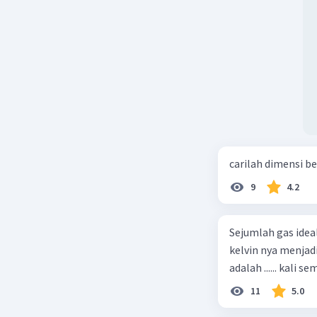
carilah dimensi b
9
4.2
Sejumlah gas idea
kelvin nya menjad
11
5.0