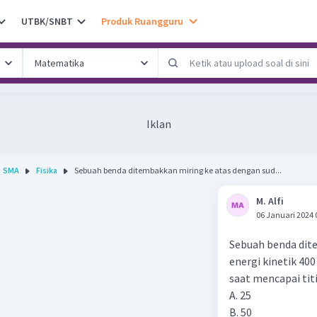
UTBK/SNBT
Produk Ruangguru
Iklan
SMA
Fisika
Sebuah benda ditembakkan miring ke atas dengan sud...
M. Alfi
06 Januari 2024 
Sebuah benda dite
energi kinetik 400
saat mencapai titik
A. 25
B. 50