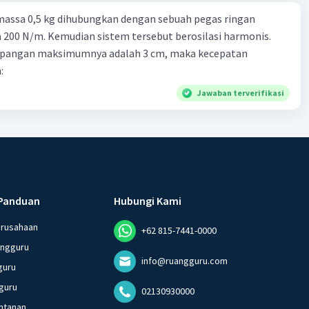
massa 0,5 kg dihubungkan dengan sebuah pegas ringan
200 N/m. Kemudian sistem tersebut berosilasi harmonis.
impangan maksimumnya adalah 3 cm, maka kecepatan
:
Jawaban terverifikasi
Panduan
Hubungi Kami
erusahaan
+62 815-7441-0000
angguru
info@ruangguru.com
guru
guru
02130930000
ntanan