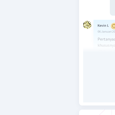
Kevin L
06 Januari 2
Pertanyaa
khususnya
dihitung 
benda dan
ditembakk
energi kin
benda pad
Penjelasa
1. Pertam
adalah Ek
adalah ma
Ek0 = 400 