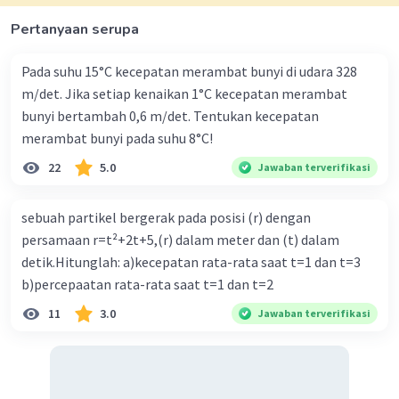
sebuah benda diikat kemudian diputar dengan
kecepatan sudut 60 rpm dan jari-jari 50 cm. Jika benda
Pertanyaan serupa
bergerak melingkar beraturan, setelah 5 sekon akan
Iklan
diperoleh besaran-besaran berikut.
Pada suhu 15°C kecepatan merambat bunyi di udara 328
-kecepatan sudut
m/det. Jika setiap kenaikan 1°C kecepatan merambat
-Besaran kecepatan linier
-percepatan sentripetai
bunyi bertambah 0,6 m/det. Tentukan kecepatan
-sudut tempuh
merambat bunyi pada suhu 8°C!
22
5.0
Jawaban terverifikasi
·
0.0
(
0
)
Balas
Beri Rating
sebuah partikel bergerak pada posisi (r) dengan
persamaan r=t²+2t+5,(r) dalam meter dan (t) dalam
detik.Hitunglah: a)kecepatan rata-rata saat t=1 dan t=3
b)percepaatan rata-rata saat t=1 dan t=2
11
3.0
Jawaban terverifikasi