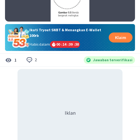
Ikuti Tryout SNBT & Menangkan E-Wallet
100rb
Klaim
Habis dalam
00
:
14
:
39
:
38
2
1
Jawaban terverifikasi
Iklan