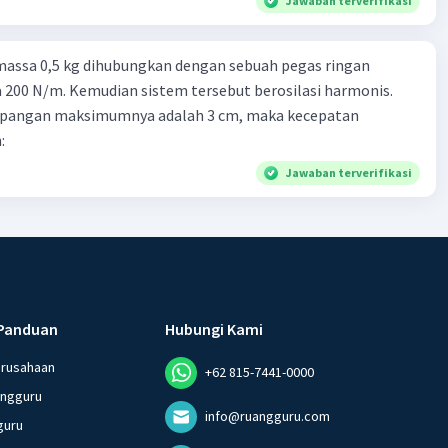
Jawaban terverifikasi
massa 0,5 kg dihubungkan dengan sebuah pegas ringan
200 N/m. Kemudian sistem tersebut berosilasi harmonis.
impangan maksimumnya adalah 3 cm, maka kecepatan
:
Jawaban terverifikasi
Panduan
Hubungi Kami
erusahaan
+62 815-7441-0000
angguru
info@ruangguru.com
guru