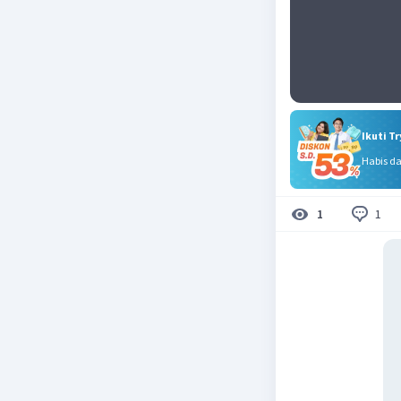
Ikuti T
Habis d
1
1