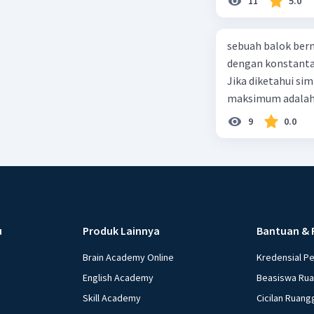
11
5.0
sebuah balok ber
dengan konstanta 
Jika diketahui s
maksimum adalah
9
0.0
u
Produk Lainnya
Bantuan & 
Brain Academy Online
Kredensial P
English Academy
Beasiswa Ru
Skill Academy
Cicilan Ruang