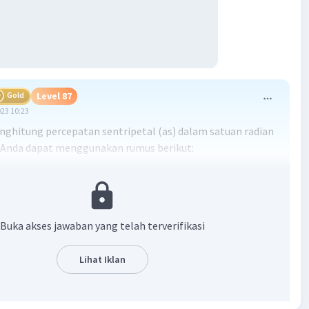
Gold
Level 87
023 10:23
ghitung percepatan sentripetal (as) dalam satuan radian
, Anda dapat menggunakan rumus berikut:
Buka akses jawaban yang telah terverifikasi
epatan sentripetal (rad/s²)
atan sudut (rad/s)
Lihat Iklan
ari lingkaran (meter)
angkahnya adalah sebagai berikut: