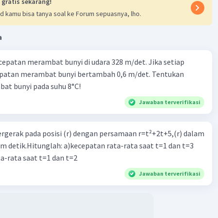
 gratis sekarang!
d kamu bisa tanya soal ke Forum sepuasnya, lho.
a
cepatan merambat bunyi di udara 328 m/det. Jika setiap
epatan merambat bunyi bertambah 0,6 m/det. Tentukan
Iklan
at bunyi pada suhu 8°C!
Jawaban terverifikasi
ergerak pada posisi (r) dengan persamaan r=t²+2t+5,(r) dalam
am detik.Hitunglah: a)kecepatan rata-rata saat t=1 dan t=3
a-rata saat t=1 dan t=2
Jawaban terverifikasi