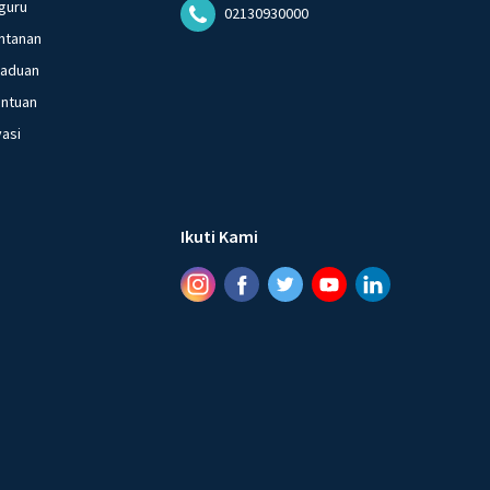
guru
02130930000
ntanan
gaduan
entuan
vasi
Ikuti Kami