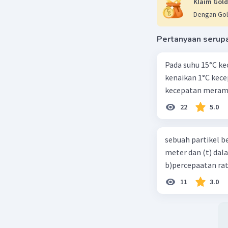
Klaim Gold
Dengan Gol
Pertanyaan serup
Pada suhu 15°C ke
kenaikan 1°C kec
kecepatan meramb
22
5.0
sebuah partikel b
meter dan (t) dal
b)percepaatan rat
11
3.0