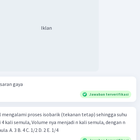
Iklan
esaran gaya
Jawaban terverifikasi
l mengalami proses isobarik (tekanan tetap) sehingga suhu
i 4 kali semula, Volume nya menjadi n kali semula, dengan n
adalah ...... kali semula. A. 3 B. 4 C. 1/2 D. 2 E. 1/4