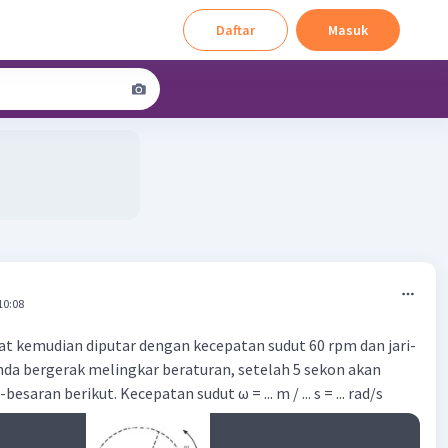
Daftar
Masuk
10:08
at kemudian diputar dengan kecepatan sudut 60 rpm dan jari-
benda bergerak melingkar beraturan, setelah 5 sekon akan
esaran berikut. Kecepatan sudut ω = ... m / ... s = ... rad/s