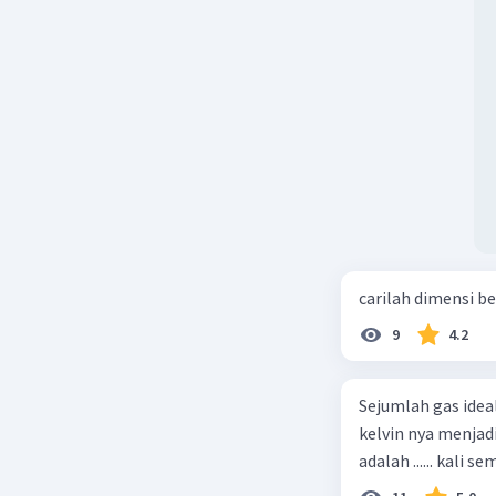
carilah dimensi b
9
4.2
Sejumlah gas idea
kelvin nya menjad