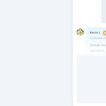
Kevin L
01 Oktober 2
Untuk men
per detik
as = ω² * r
Di mana:
as = perc
ω = kecep
r = jari-j
Langkah-l