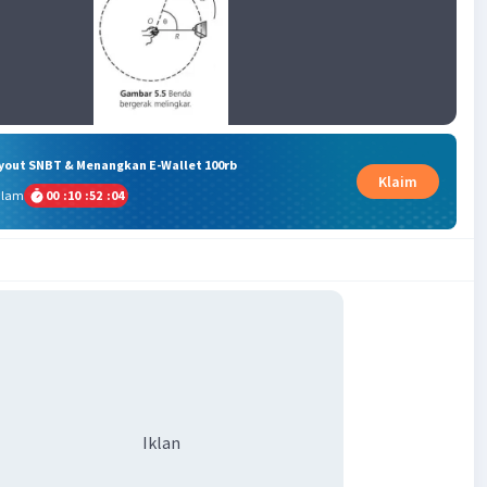
ryout SNBT & Menangkan E-Wallet 100rb
Klaim
alam
00
:
10
:
52
:
03
Iklan