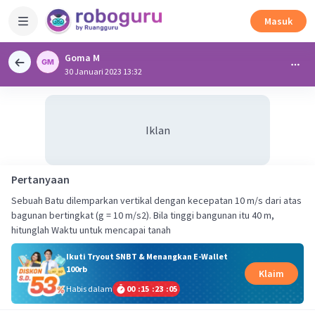
Masuk
Goma M
30 Januari 2023 13:32
Iklan
Pertanyaan
Sebuah Batu dilemparkan vertikal dengan kecepatan 10 m/s dari atas
bagunan bertingkat (g = 10 m/s2). Bila tinggi bangunan itu 40 m,
Ikuti Tryout SNBT & Menangkan E-Wallet
100rb
Klaim
Habis dalam
00
:
15
:
23
:
05