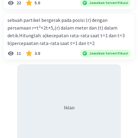
22
5.0
Jawaban terverifikasi
sebuah partikel bergerak pada posisi (r) dengan
persamaan r=t²+2t+5,(r) dalam meter dan (t) dalam
detik.Hitunglah: a)kecepatan rata-rata saat t=1 dan t=3
b)percepaatan rata-rata saat t=1 dan t=2
Iklan
11
3.0
Jawaban terverifikasi
Iklan