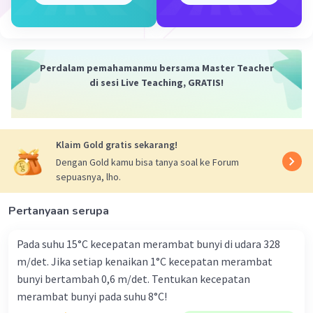
Jawab:
Rumus gerak vertikal bawah adalah:
h = v0 x t + ½ x g x t²
40 = 10 x t + ½ x 10 x t²
40 = 10t + 5t²
Perdalam pemahamanmu bersama Master Teacher
8 = 2t + t²
di sesi Live Teaching, GRATIS!
t² + 2t - 8 = 0
(t-2) (t+4) = 0
t = 2s atau t= -4s (-4 tidak memenuhi karena bernilai
negatif)
Klaim Gold gratis sekarang!
Dengan Gold kamu bisa tanya soal ke Forum
Keterangan:
sepuasnya, lho.
v0 = kecepatan awal (m/s)
vt = kecepatan benda saat x sekon (m/s)
g = percepatan gravitasi (m/s²)
Pertanyaan serupa
t = waktu (s)
h = ketinggian (m)
Pada suhu 15°C kecepatan merambat bunyi di udara 328
m/det. Jika setiap kenaikan 1°C kecepatan merambat
Jadi, waktu untuk mencapai tanah adalah 2 sekon
bunyi bertambah 0,6 m/det. Tentukan kecepatan
merambat bunyi pada suhu 8°C!
·
0.0
(
0
)
Balas
Beri Rating