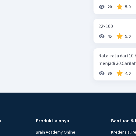
20
5.0
22×100
45
5.0
Rata-rata dari 10 
menjadi 30.Carilah
36
4.0
u
Produk Lainnya
Bantuan & 
Brain Academy Online
Kredensial P