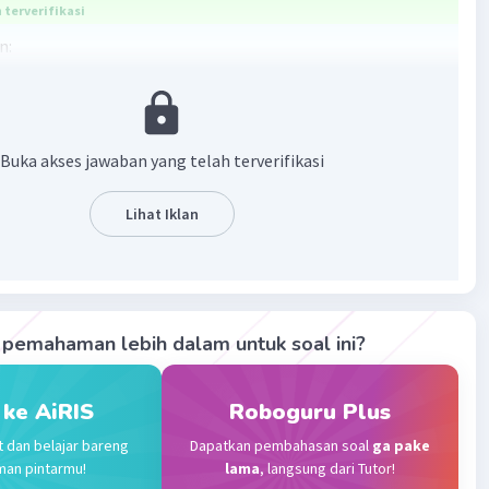
terverifikasi
n:
ghitung tinggi balok, kita perlu menggunakan rumus luas
 balok. Rumus luas permukaan balok adalah sebagai
Buka akses jawaban yang telah terverifikasi
ukaan = 2 × (panjang × lebar + panjang × tinggi + lebar ×
Lihat Iklan
s ini, kita diberikan panjang balok (16 cm), lebar balok (6
luas permukaan balok (720 cm^2). Kita dapat
kan nilai-nilai ini ke dalam rumus dan mencari tinggi
pemahaman lebih dalam untuk soal ini?
 ke AiRIS
Roboguru Plus
kaan = 2 × (16 × 6 + 16 × tinggi + 6 × tinggi)
(96 + 16tinggi + 6tinggi)
t dan belajar bareng
Dapatkan pembahasan soal
ga pake
(96 + 22tinggi)
man pintarmu!
lama
, langsung dari Tutor!