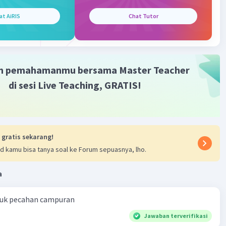
+ 44tinggi
 720 - 192
at AiRIS
Chat Tutor
= 528
28 / 44
2
m pemahamanmu bersama Master Teacher
gi balok tersebut adalah 12 cm.
di sesi Live Teaching, GRATIS!
·
4.0
(
1
)
Balas
ating
Community
Level 89
 gratis sekarang!
023 14:13
d kamu bisa tanya soal ke Forum sepuasnya, lho.
terverifikasi
a
lok adalah 12 cm.
Iklan
ntuk pecahan campuran
ukaan balok =:l 720 cm²
Jawaban terverifikasi
 16 cm