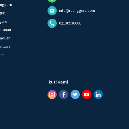
angguru
info@ruangguru.com
guru
guru
02130930000
ntanan
gaduan
entuan
vasi
Ikuti Kami