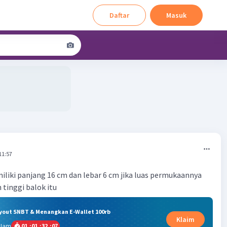
Daftar
Masuk
11:57
liki panjang 16 cm dan lebar 6 cm jika luas permukaannya
 tinggi balok itu
ryout SNBT & Menangkan E-Wallet 100rb
Klaim
alam
01
:
01
:
32
:
06