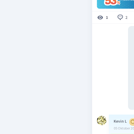
2
1
Kevin L
05 Oktober 2