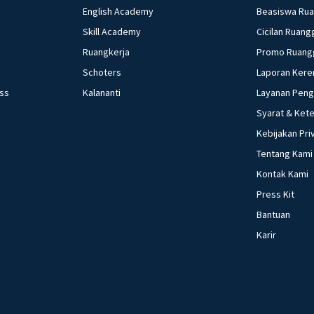
English Academy
Beasiswa Ru
Skill Academy
Cicilan Ruang
Ruangkerja
Promo Ruang
Schoters
Laporan Kere
ess
Kalananti
Layanan Pen
Syarat & Ket
Kebijakan Pri
Tentang Kami
Kontak Kami
Press Kit
Bantuan
Karir