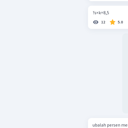
Lebar = 6
Tinggi (t) 
⅓×k=8,5
Luas Per
12
5.0
= 2(panjan
720 = 2(16
720 = 2(96
720 = 192
720-192 =
528 = 44t
t = 528/44
t = 12 cm.
Beri R
ubalah persen me