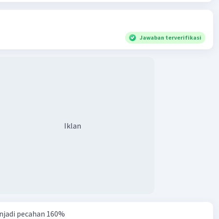
 cm
= ...?
mukaan Balok
Jawaban terverifikasi
g.lebar + panjang.tinggi + lebar.tinggi)
×6 +16.t + 6.t)
 + 22t)
 + 44t
 44t
Iklan
·
0.0
(
0
)
Balas
ating
njadi pecahan 160%