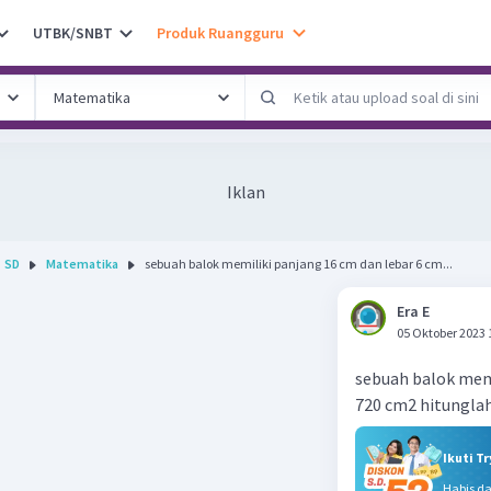
UTBK/SNBT
Produk Ruangguru
Iklan
SD
Matematika
sebuah balok memiliki panjang 16 cm dan lebar 6 cm...
Era E
05 Oktober 2023 
sebuah balok memi
720 cm2 hitunglah
Ikuti T
Habis d