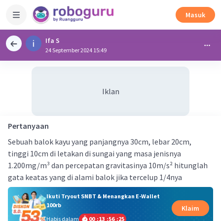
Masuk
Ifa S
24 September 2024 15:49
Iklan
Pertanyaan
Sebuah balok kayu yang panjangnya 30cm, lebar 20cm,
tinggi 10cm di letakan di sungai yang masa jenisnya
1.200mg/m³ dan percepatan gravitasinya 10m/s² hitunglah
gata keatas yang di alami balok jika tercelup 1/4nya
Ikuti Tryout SNBT & Menangkan E-Wallet
100rb
Klaim
Habis dalam
00
:
13
:
56
:
24