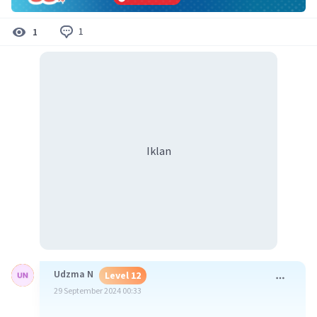
1
1
Iklan
Udzma N
Level 12
29 September 2024 00:33