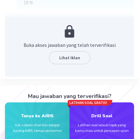
18 N
·
0.0
(
0
)
Balas
Beri Rating
Ifa S
Level 41
29 September 2024 00:42
Buka akses jawaban yang telah terverifikasi
makasihh
Lihat Iklan
Mau jawaban yang terverifikasi?
LATIHAN SOAL GRATIS!
Iklan
Tanya ke AiRIS
Drill Soal
Yuk, cobain chat dan belajar
Latihan soal sesuai topik yang
bareng AiRIS, teman pintarmu!
kamu mau untuk persiapan ujian