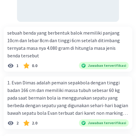
sebuah benda yang berbentuk balok memiliki panjang
10cm dan lebar 8cm dan tinggi 6cm setelah ditimbang
ternyata masa nya 4.080 gram di hitungla masa jenis
benda tersebut
1
0.0
Jawaban terverifikasi
1. Evan Dimas adalah pemain sepakbola dengan tinggi
badan 166 cm dan memiliki massa tubuh sebesar 60 kg
pada saat bermain bola ia menggunakan sepatu yang
berbeda dengan sepatu yang digunakan sehari-hari bagian
bawah sepatu bola Evan terbuat dari karet non marking
dan dibuat tidak rata berupa tonjolan tonjolan yang biasa
2
2.0
Jawaban terverifikasi
disebut studs jumlah studs di sepatunya 6 buah dengan
luas bidang 1 buah studs nya 15 × 10-³m²(gravitasi bumi