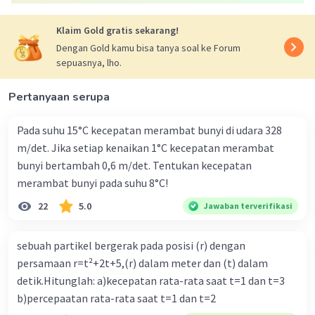
Klaim Gold gratis sekarang!
Dengan Gold kamu bisa tanya soal ke Forum
sepuasnya, lho.
Pertanyaan serupa
Pada suhu 15°C kecepatan merambat bunyi di udara 328
m/det. Jika setiap kenaikan 1°C kecepatan merambat
bunyi bertambah 0,6 m/det. Tentukan kecepatan
merambat bunyi pada suhu 8°C!
22
5.0
Jawaban terverifikasi
sebuah partikel bergerak pada posisi (r) dengan
persamaan r=t²+2t+5,(r) dalam meter dan (t) dalam
detik.Hitunglah: a)kecepatan rata-rata saat t=1 dan t=3
b)percepaatan rata-rata saat t=1 dan t=2