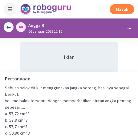
Masuk
Angga R
06 Januari 2023 11:16
Iklan
Pertanyaan
Sebuah balok diukur menggunakan jangka sorong, hasilnya sebagai
berikut.
Volume balok tersebut dengan memperhatikan aturan angka penting
sebesar ....
a. 57,72 cm^3
b. 57,8 cm^3
c. 57,7 cm^3
d. 50,80 cm^3