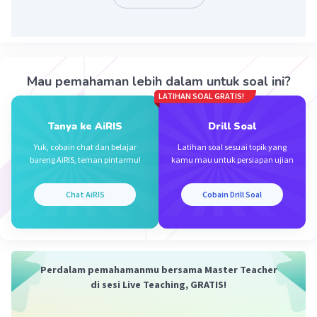
penting
·
0.0
(
0
)
Balas
Beri Rating
Mau pemahaman lebih dalam untuk soal ini?
LATIHAN SOAL GRATIS!
Tanya ke AiRIS
Drill Soal
Yuk, cobain chat dan belajar
Latihan soal sesuai topik yang
bareng AiRIS, teman pintarmu!
kamu mau untuk persiapan ujian
Iklan
Chat AiRIS
Cobain Drill Soal
Perdalam pemahamanmu bersama Master Teacher
di sesi Live Teaching, GRATIS!