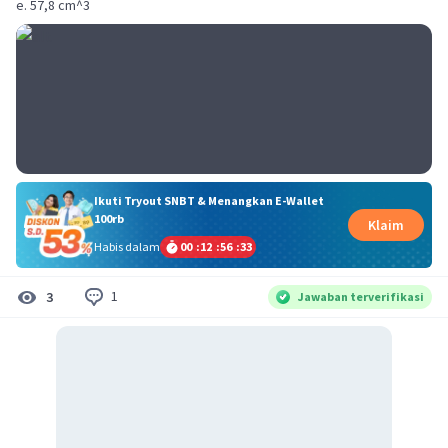
e. 57,8 cm^3
Ikuti Tryout SNBT & Menangkan E-Wallet
100rb
Klaim
Habis dalam
00
:
12
:
56
:
33
1
3
Jawaban terverifikasi