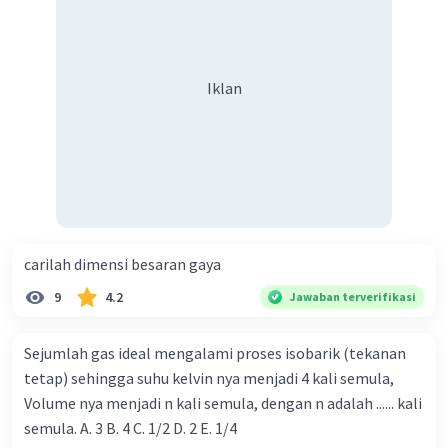
Iklan
Iklan
carilah dimensi besaran gaya
9
4.2
Jawaban terverifikasi
Sejumlah gas ideal mengalami proses isobarik (tekanan
tetap) sehingga suhu kelvin nya menjadi 4 kali semula,
Volume nya menjadi n kali semula, dengan n adalah ...... kali
semula. A. 3 B. 4 C. 1/2 D. 2 E. 1/4