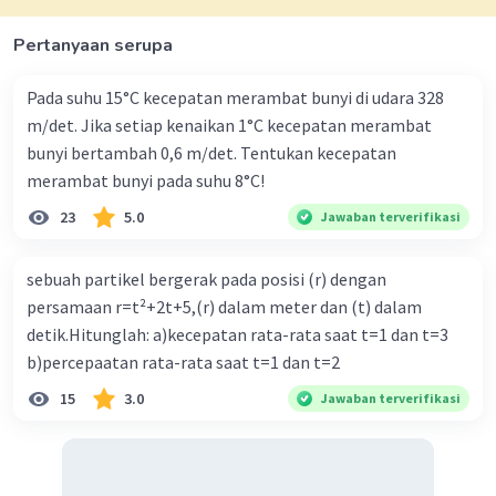
- P adalah daya suara, dan
- r adalah jarak dari sumber suara.
Pertanyaan serupa
Kesimpulan:
Pada suhu 15°C kecepatan merambat bunyi di udara 328
a. Frekuensi sirine yang diterima pengamat ketika saling
mendekat dan saling menjauh dapat dihitung dengan
m/det. Jika setiap kenaikan 1°C kecepatan merambat
mengganti nilai-nilai yang diberikan ke dalam rumus efek
bunyi bertambah 0,6 m/det. Tentukan kecepatan
Doppler.
merambat bunyi pada suhu 8°C!
b. Taraf intensitas suara yang diamati oleh pengamat
lain pada jarak 10 meter dari ambulan ketika ambulan
23
5.0
Jawaban terverifikasi
berhenti dan pengamat dalam keadaan diam dapat
dihitung dengan mengganti nilai-nilai yang diberikan ke
sebuah partikel bergerak pada posisi (r) dengan
dalam rumus intensitas suara.
persamaan r=t²+2t+5,(r) dalam meter dan (t) dalam
Semoga penjelasan ini membantu Anda memahami
detik.Hitunglah: a)kecepatan rata-rata saat t=1 dan t=3
konsep efek Doppler dan intensitas suara. 🙂
b)percepaatan rata-rata saat t=1 dan t=2
15
3.0
Jawaban terverifikasi
·
0.0
(
0
)
Balas
Beri Rating