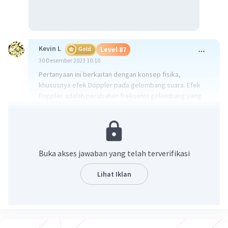
Kevin L
Gold
Level 87
30 Desember 2023 10:10
Pertanyaan ini berkaitan dengan konsep fisika,
khususnya efek Doppler pada gelombang suara. Efek
Doppler adalah perubahan frekuensi gelombang yang
diterima oleh pengamat ketika sumber gelombang dan
pengamat bergerak relatif satu sama lain.
Rumus efek Doppler untuk gelombang suara adalah:
Buka akses jawaban yang telah terverifikasi
f' = f (v + v0) / (v - vs)
Lihat Iklan
di mana:
- f' adalah frekuensi yang diterima oleh pengamat,
- f adalah frekuensi asli sumber,
- v adalah kecepatan rambat gelombang,
- v0 adalah kecepatan pengamat relatif terhadap