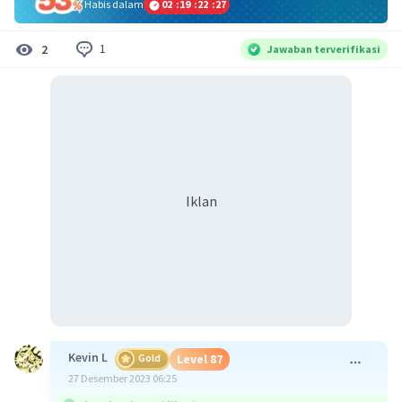
Habis dalam
02
:
19
:
22
:
26
1
2
Jawaban terverifikasi
Iklan
Kevin L
Gold
Level 87
27 Desember 2023 06:25