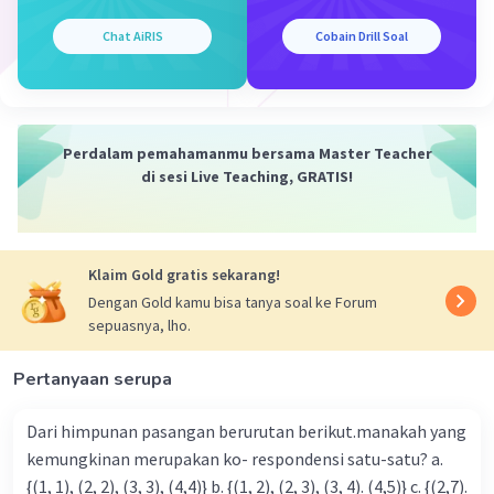
Luas bagian taman yang dapat disiram dengan alat
tersebut adalah 3,14*(5)² = 78,5 meter persegi. Semoga
Chat AiRIS
Cobain Drill Soal
penjelasan ini membantu kamu memahami konsepnya
ya 🙂
·
0.0
(
0
)
Balas
Beri Rating
Perdalam pemahamanmu bersama Master Teacher
di sesi Live Teaching, GRATIS!
Klaim Gold gratis sekarang!
Dengan Gold kamu bisa tanya soal ke Forum
Iklan
sepuasnya, lho.
Pertanyaan serupa
Dari himpunan pasangan berurutan berikut.manakah yang
kemungkinan merupakan ko- respondensi satu-satu? a.
{(1, 1), (2, 2), (3, 3), (4,4)} b. {(1, 2), (2, 3), (3, 4). (4,5)} c. {(2,7).