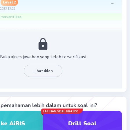
Level 2
2023 13:22
terverifikasi
esifikasi 300 W/220 V
 dipasang dengan tegangan 110 V,
2
=P*(V'/V)
2
 300*(110/220)
Buka akses jawaban yang telah terverifikasi
1/4) = 75 W atau daya menjadi 1/4nya,
u mendidihkan air akan menjadi 4 kali lipat semula, yakni
Lihat Iklan
menit
·
5.0
(
1
)
Balas
ating
pemahaman lebih dalam untuk soal ini?
LATIHAN SOAL GRATIS!
 ke AiRIS
Drill Soal