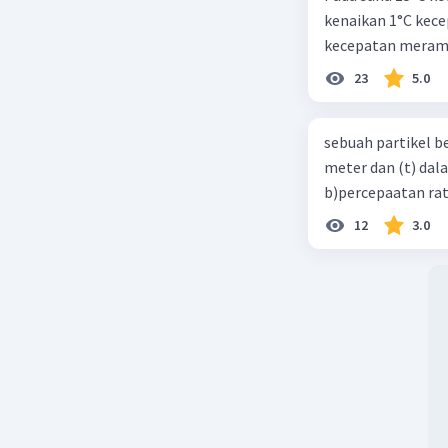
kenaikan 1°C kec
kecepatan meramb
23
5.0
sebuah partikel b
meter dan (t) dal
b)percepaatan rat
12
3.0