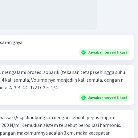
esaran gaya
Jawaban terverifikasi
l mengalami proses isobarik (tekanan tetap) sehingga suhu
i 4 kali semula, Volume nya menjadi n kali semula, dengan n
adalah ...... kali semula. A. 3 B. 4 C. 1/2 D. 2 E. 1/4
Jawaban terverifikasi
massa 0,5 kg dihubungkan dengan sebuah pegas ringan
200 N/m. Kemudian sistem tersebut berosilasi harmonis.
impangan maksimumnya adalah 3 cm, maka kecepatan