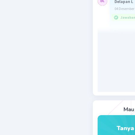
Delapan L
04 Desember 
Jawaban 
Karena sp
maka jika
maka : P'
atau P' =
P' =300*(
maka wakt
4*20=80 
Beri R
Mau 
Tanya