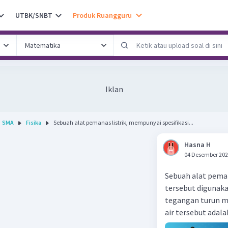
UTBK/SNBT
Produk Ruangguru
Iklan
SMA
Fisika
Sebuah alat pemanas listrik, mempunyai spesifikasi...
Hasna H
04 Desember 202
Sebuah alat pemana
tersebut digunak
tegangan turun m
air tersebut adala