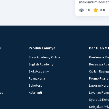
maksimum adalah
10
0.0
u
Produk Lainnya
Bantuan & 
Brain Academy Online
Kredensial P
English Academy
Beasiswa Ru
Skill Academy
Cicilan Ruang
Ruangkerja
Promo Ruang
Schoters
Laporan Kere
ess
Kalananti
Layanan Pen
Syarat & Ket
Kebijakan Pri