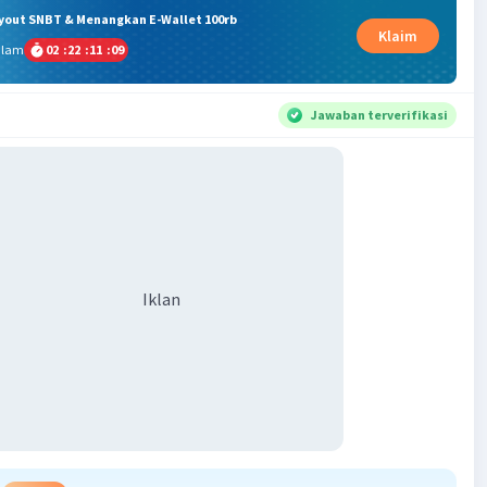
ryout SNBT & Menangkan E-Wallet 100rb
Klaim
alam
02
:
22
:
11
:
09
Jawaban terverifikasi
Iklan