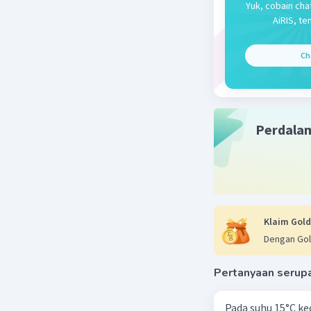
Yuk, cobain cha
AiRIS, te
Ch
Perdala
Klaim Gold
Dengan Gol
Pertanyaan serup
Pada suhu 15°C ke