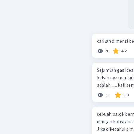
carilah dimensi b
9
4.2
Sejumlah gas idea
kelvin nya menjad
11
5.0
sebuah balok ber
dengan konstanta 
Jika diketahui s