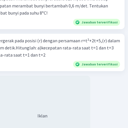
epatan merambat bunyi bertambah 0,6 m/det. Tentukan
at bunyi pada suhu 8°C!
Jawaban terverifikasi
ergerak pada posisi (r) dengan persamaan r=t²+2t+5,(r) dalam
am detik.Hitunglah: a)kecepatan rata-rata saat t=1 dan t=3
a-rata saat t=1 dan t=2
Jawaban terverifikasi
Iklan