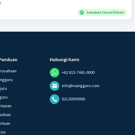
:
Jawaban terverifikasi
Panduan
Hubungi Kami
erusahaan
+62 815-7441-0000
angguru
info@ruangguru.com
guru
guru
02130930000
ntanan
gaduan
entuan
vasi