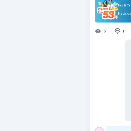
Ikuti T
Habis d
1
6