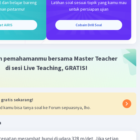
t dan belajar bareng
Latihan soal sesuai topik yang kamu mau
Iklan
man pintarmu!
untuk persiapan ujian
at AiRIS
Cobain Drill Soal
m pemahamanmu bersama Master Teacher
di sesi Live Teaching, GRATIS!
 gratis sekarang!
d kamu bisa tanya soal ke Forum sepuasnya, lho.
a
cepatan merambat bunyi di udara 328 m/det. Jika setiap