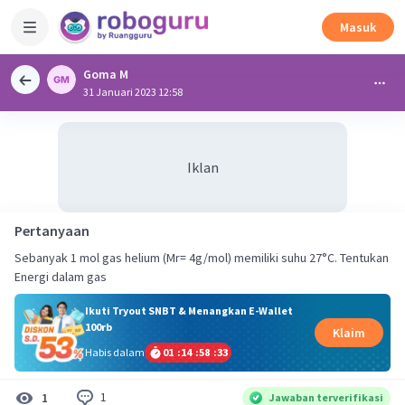
Masuk
Goma M
31 Januari 2023 12:58
Iklan
Pertanyaan
Sebanyak 1 mol gas helium (Mr= 4g/mol) memiliki suhu 27°C. Tentukan
Energi dalam gas
Ikuti Tryout SNBT & Menangkan E-Wallet
100rb
Klaim
Habis dalam
01
:
14
:
58
:
32
1
1
Jawaban terverifikasi