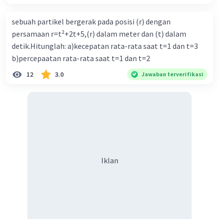
U = 3.738,42 J.
sebuah partikel bergerak pada posisi (r) dengan
Jadi, energi dalam gas ideal tersebut adalah
persamaan r=t²+2t+5,(r) dalam meter dan (t) dalam
3.738,42 J.
detik.Hitunglah: a)kecepatan rata-rata saat t=1 dan t=3
b)percepaatan rata-rata saat t=1 dan t=2
·
0.0
(
0
)
Balas
Beri Rating
12
3.0
Jawaban terverifikasi
Iklan
Iklan