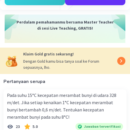
Untuk suatu gas monoatomik besarnya energi
dalam adalah:
U = 3/2 x N x k x T
Perdalam pemahamanmu bersama Master Teacher
U = 3/2 x (n x NA) x k x T.
di sesi Live Teaching, GRATIS!
Keterangan:
U = energi dalam (J)
Klaim Gold gratis sekarang!
N = jumlah partikel gas
n = jumlah mol gas
Dengan Gold kamu bisa tanya soal ke Forum
sepuasnya, lho.
NA = bilangan Avogadro = 6,02 x 10^23
partikel/mol
Pertanyaan serupa
k = tetapan Boltzman
T = suhu (K).
Pada suhu 15°C kecepatan merambat bunyi di udara 328
m/det. Jika setiap kenaikan 1°C kecepatan merambat
Berdasarkan penjelasan di atas, maka diperoleh
bunyi bertambah 0,6 m/det. Tentukan kecepatan
hasil akhir:
merambat bunyi pada suhu 8°C!
U = 3/2 x (n x NA) x k x T
U = 3/2 x (1 x 6,02 × 10^23) x 1,38 × 10^(-23) x 300
23
5.0
Jawaban terverifikasi