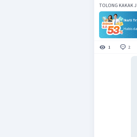
TOLONG KAKAK J
Ikuti T
Habis d
2
1