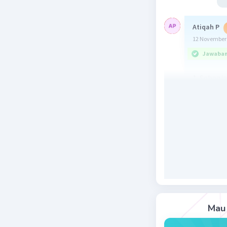
Atiqah P
12 November 
Jawaban 
1. Sebagi
sebagiann
2. Sebagi
3.Semua N
A{N,B,U}.
Jadi jawa
cmiiw
Beri R
Mau 
Salsabila 
31 Maret 2024