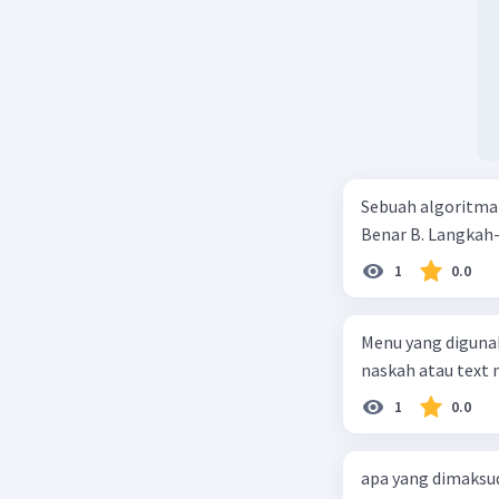
Sebuah algoritma d
Benar B. Lan
1
0.0
Menu yang diguna
naskah atau text
1
0.0
apa yang dimaksu