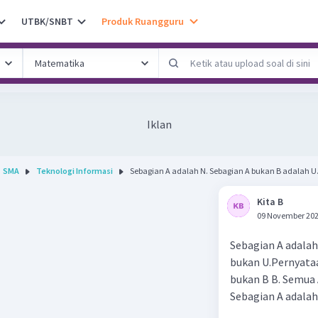
UTBK/SNBT
Produk Ruangguru
Iklan
SMA
Teknologi Informasi
Sebagian A adalah N. Sebagian A bukan B adalah U. 
Kita B
09 November 202
Sebagian A adalah
bukan U.Pernyataan
bukan B B. Semua 
Sebagian A adalah