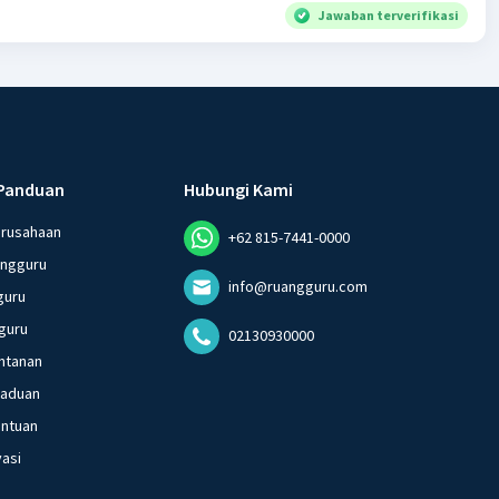
Jawaban terverifikasi
Panduan
Hubungi Kami
erusahaan
+62 815-7441-0000
angguru
info@ruangguru.com
guru
guru
02130930000
ntanan
gaduan
entuan
vasi