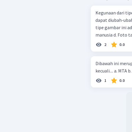
Kegunaan dari tip
dapat diubah-ubah
tipe gambar ini adalah … a. Gambar pemandangan b. F
manusia d. Foto t
2
0.0
Dibawah ini meru
1
0.0