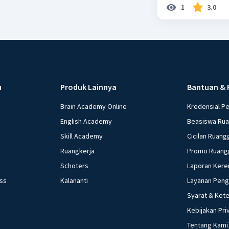
1
3.0
u
Produk Lainnya
Bantuan & 
Brain Academy Online
Kredensial P
English Academy
Beasiswa Ru
Skill Academy
Cicilan Ruang
Ruangkerja
Promo Ruang
Schoters
Laporan Kere
ess
Kalananti
Layanan Pen
Syarat & Ket
Kebijakan Pri
Tentang Kami