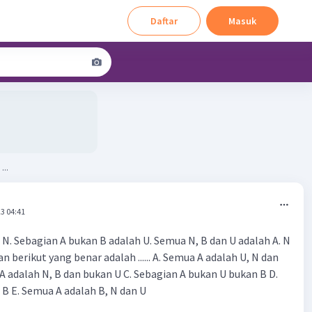
Daftar
Masuk
...
3 04:41
 N. Sebagian A bukan B adalah U. Semua N, B dan U adalah A. N
 berikut yang benar adalah ...... A. Semua A adalah U, N dan
A adalah N, B dan bukan U C. Sebagian A bukan U bukan B D.
 B E. Semua A adalah B, N dan U