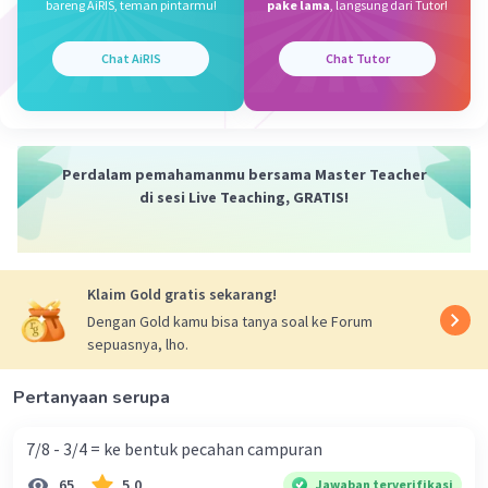
bareng AiRIS, teman pintarmu!
pake lama
, langsung dari Tutor!
Chat AiRIS
Chat Tutor
Perdalam pemahamanmu bersama Master Teacher
di sesi Live Teaching, GRATIS!
Klaim Gold gratis sekarang!
Dengan Gold kamu bisa tanya soal ke Forum
sepuasnya, lho.
Pertanyaan serupa
7/8 - 3/4 = ke bentuk pecahan campuran
65
5.0
Jawaban terverifikasi