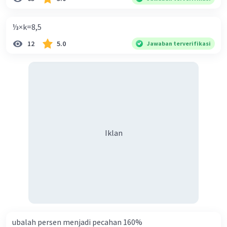
⅓×k=8,5
12
5.0
Jawaban terverifikasi
Iklan
ubalah persen menjadi pecahan 160%