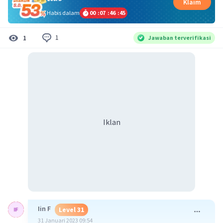
Klaim
Habis dalam
00
:
07
:
46
:
45
1
1
Jawaban terverifikasi
Iklan
Iin F
Level 31
31 Januari 2023 09:54