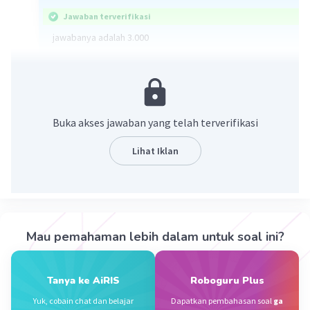
Jawaban terverifikasi
jawabanya adalah 3.000
krena 13.500 × 2 = 27.000
27.000 - 24.000 = 3.000
·
1.0
(
1
)
Balas
Beri Rating
Buka akses jawaban yang telah terverifikasi
Lihat Iklan
Iklan
Mau pemahaman lebih dalam untuk soal ini?
Tanya ke AiRIS
Roboguru Plus
Yuk, cobain chat dan belajar
Dapatkan pembahasan soal
ga