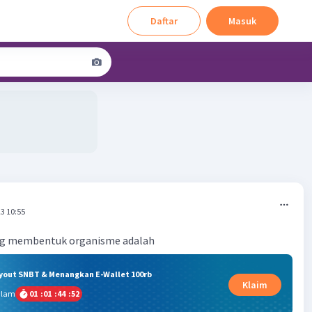
Daftar
Masuk
3 10:55
ng membentuk organisme adalah
ryout SNBT & Menangkan E-Wallet 100rb
Klaim
alam
01
:
01
:
44
:
52