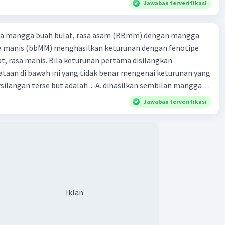
Jawaban terverifikasi
ra mangga buah bulat, rasa asam (BBmm) dengan mangga
sa manis (bbMM) menghasilkan keturunan dengan fenotipe
, rasa manis. Bila keturunan pertama disilangkan
taan di bawah ini yang tidak benar mengenai keturunan yang
rse but adalah ... A. dihasilkan sembilan mangga
jong, rasa asam C.
Jawaban terverifikasi
bulat, rasa manis D. dihasi lkan tiga mangga buah
Iklan