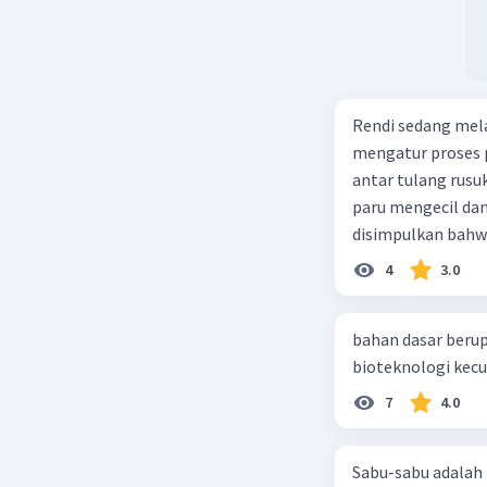
Rendi sedang mela
mengatur proses 
antar tulang rusu
paru mengecil dan
disimpulkan bahwa
4
3.0
bahan dasar berup
7
4.0
Sabu-sabu adalah 