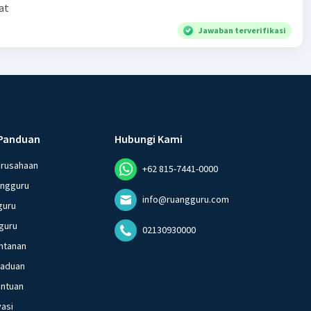
at
Jawaban terverifikasi
Panduan
Hubungi Kami
erusahaan
+62 815-7441-0000
angguru
info@ruangguru.com
guru
guru
02130930000
ntanan
gaduan
entuan
vasi