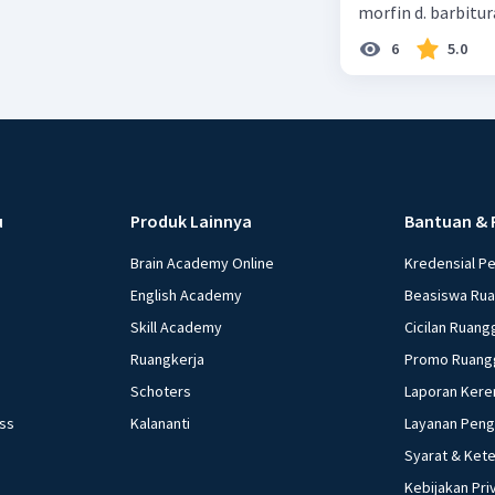
morfin d. barbitur
6
5.0
u
Produk Lainnya
Bantuan & 
Brain Academy Online
Kredensial P
English Academy
Beasiswa Ru
Skill Academy
Cicilan Ruang
Ruangkerja
Promo Ruang
Schoters
Laporan Kere
ess
Kalananti
Layanan Pen
Syarat & Ket
Kebijakan Pri