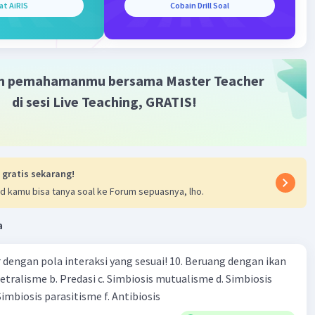
at AiRIS
Cobain Drill Soal
h satu kesatuan yang membentuk organisme.
Iklan
aannya adalah sel.
ih..
m pemahamanmu bersama Master Teacher
·
0.0
(
0
)
Balas
ating
di sesi Live Teaching, GRATIS!
 gratis sekarang!
d kamu bisa tanya soal ke Forum sepuasnya, lho.
a
engan pola interaksi yang sesuai! 10. Beruang dengan ikan
Netralisme b. Predasi c. Simbiosis mutualisme d. Simbiosis
imbiosis parasitisme f. Antibiosis