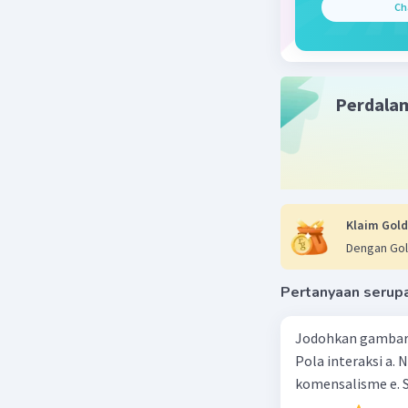
Ch
Sel adala
Jadi jawb
Terima kas
Perdala
Beri R
Klaim Gold
Dengan Gol
Pertanyaan serup
Jodohkan gambar d
Pola interaksi a. 
komensalisme e. S