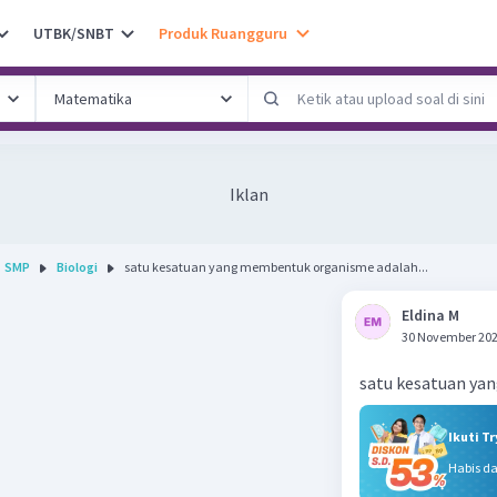
UTBK/SNBT
Produk Ruangguru
Iklan
SMP
Biologi
satu kesatuan yang membentuk organisme adalah...
Eldina M
30 November 202
satu kesatuan ya
Ikuti T
Habis d