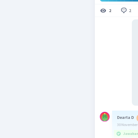
2
2
Dearta D
30 November 
Jawaban 