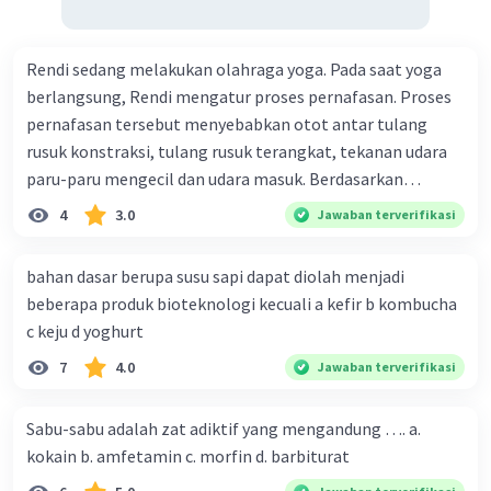
Rendi sedang melakukan olahraga yoga. Pada saat yoga
berlangsung, Rendi mengatur proses pernafasan. Proses
pernafasan tersebut menyebabkan otot antar tulang
rusuk konstraksi, tulang rusuk terangkat, tekanan udara
paru-paru mengecil dan udara masuk. Berdasarkan
informasi tersebut, dapat disimpulkan bahwa Rendi
4
3.0
Jawaban terverifikasi
sedang melakukan proses pernafasan....
bahan dasar berupa susu sapi dapat diolah menjadi
beberapa produk bioteknologi kecuali a kefir b kombucha
c keju d yoghurt
7
4.0
Jawaban terverifikasi
Sabu-sabu adalah zat adiktif yang mengandung …. a.
kokain b. amfetamin c. morfin d. barbiturat