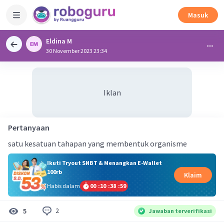
Masuk
Eldina M
30 November 2023 23:34
Iklan
Pertanyaan
satu kesatuan tahapan yang membentuk organisme
Ikuti Tryout SNBT & Menangkan E-Wallet
100rb
Klaim
Habis dalam
00
:
10
:
38
:
59
2
5
Jawaban terverifikasi