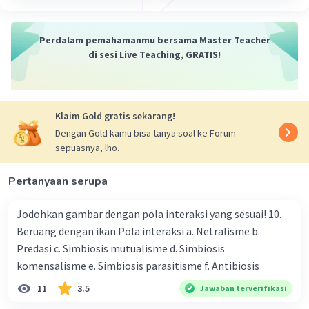
umumnya melibatkan:
1. **Sel**: Sel adalah unit dasar kehidupan. Organisme
Perdalam pemahamanmu bersama Master Teacher
dimulai dari satu sel atau kumpulan sel.
di sesi Live Teaching, GRATIS!
2. **Jaringan**: Sel-sel yang serupa biasanya berkumpul
bersama membentuk jaringan yang memiliki fungsi
tertentu. Contohnya, jaringan otot, jaringan saraf, atau
Klaim Gold gratis sekarang!
jaringan epitel.
Dengan Gold kamu bisa tanya soal ke Forum
sepuasnya, lho.
3. **Organ**: Beberapa jenis jaringan yang berbeda
berkumpul dan bekerja bersama-sama untuk
Pertanyaan serupa
membentuk organ, seperti jantung, paru-paru, hati, dan
lainnya. Organ memiliki fungsi khusus dalam tubuh.
Jodohkan gambar dengan pola interaksi yang sesuai! 10.
4. **Sistem Organ**: Organ-organ yang berbeda
Beruang dengan ikan Pola interaksi a. Netralisme b.
bekerja bersama dalam sistem organ yang lebih besar,
Predasi c. Simbiosis mutualisme d. Simbiosis
seperti sistem pencernaan, sistem pernapasan, sistem
komensalisme e. Simbiosis parasitisme f. Antibiosis
saraf, dan lain-lain. Sistem-sistem ini membantu menjaga
kehidupan organisme.
11
3.5
Jawaban terverifikasi