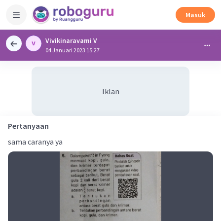
Masuk
Vivikinaravami V
04 Januari 2023 15:27
Iklan
Pertanyaan
sama caranya ya