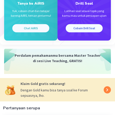
Tanya ke AiRIS
Drill Soal
berat kopi, gula, dan krimer adalah 1:2:2/3.
Yuk, cobain chat dan belajar
Latihan soal sesuai topik yang
Semoga penjelasan ini membantu kamu 🙂
bareng AiRIS, teman pintarmu!
kamu mau untuk persiapan ujian
·
0.0
(
0
)
Balas
Beri Rating
Chat AiRIS
Cobain Drill Soal
Perdalam pemahamanmu bersama Master Teacher
di sesi Live Teaching, GRATIS!
Iklan
Klaim Gold gratis sekarang!
Dengan Gold kamu bisa tanya soal ke Forum
sepuasnya, lho.
Pertanyaan serupa