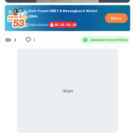
Ikuti Tryout SNBT & Menangkan E-Wallet
100rb
Klaim
Habis dalam
00
:
10
:
06
:
13
1
2
Jawaban terverifikasi
Iklan