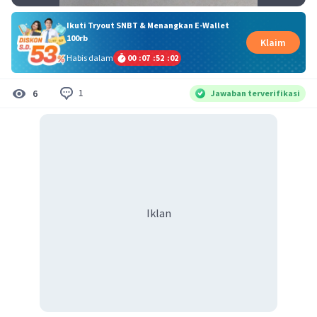
Ikuti Tryout SNBT & Menangkan E-Wallet
100rb
Klaim
Habis dalam
00
:
07
:
52
:
01
1
6
Jawaban terverifikasi
Iklan