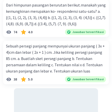
b. Perbandingan antara banyak pohon rambutan, pohon
Dari himpunan pasangan berurutan berikut.manakah yang
mangga, dan pohon jeruk adalah 5:2:1.
kemungkinan merupakan ko- respondensi satu-satu? a.
{(1, 1), (2, 2), (3, 3), (4,4)} b. {(1, 2), (2, 3), (3, 4). (4,5)} c. {(2,7).
Semoga penjelasan ini membantu kamu memahami
(4,8). (6,9). (8,7)} d. {(3.4), (5,7). (7, 9). (9,6)}
konsep perbandingan lebih baik 🙂
74
4.0
Jawaban terverifikasi
·
0.0
(
0
)
Balas
Beri Rating
Sebuah persegi panjang mempunyai ukuran panjang ( 3x +
4)cm dan lebar ( 2x + 1 ) cm. Jika keliling persegi panjang
85 cm. a. Buatlah sket persegi panjang b. Tentukan
persamaan dalam keliling c. Tentukan nilai x d. Tentukan
ukuran panjang dan lebar e. Tentukan ukuran luas
Iklan
38
5.0
Jawaban terverifikasi