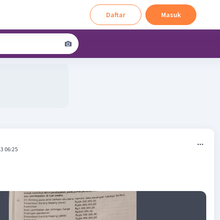
Daftar
Masuk
3 06:25
s