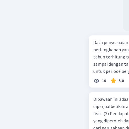
Data penyesuaian p
perlengkapan yang tersisa Rp500.0
tahun terhitung tanggal 1 juli 2019. 3.
sampai dengan tang
untuk periode berj
jurnal pembalik ya
10
5.0
Dibawaah ini adaal
diperjualbelikan a
fisik. (3) Pendap
yang diperoleh dar
dari perusahaan da