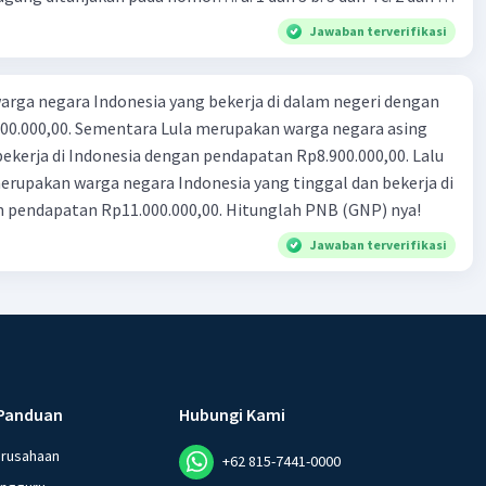
4
Jawaban terverifikasi
rga negara Indonesia yang bekerja di dalam negeri dengan
n Rp8.900.000,00. Lalu
ndonesia yang tinggal dan bekerja di
n pendapatan Rp11.000.000,00. Hitunglah PNB (GNP) nya!
Jawaban terverifikasi
Panduan
Hubungi Kami
erusahaan
+62 815-7441-0000