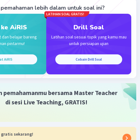
pemahaman lebih dalam untuk soal ini?
LATIHAN SOAL GRATIS!
 ke AiRIS
Drill Soal
t dan belajar bareng
Latihan soal sesuai topik yang kamu mau
·
5.0
(
1
)
Balas
ating
man pintarmu!
untuk persiapan ujian
at AiRIS
Cobain Drill Soal
m pemahamanmu bersama Master Teacher
Iklan
di sesi Live Teaching, GRATIS!
 gratis sekarang!