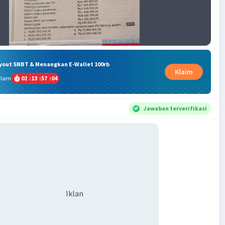
ryout SNBT & Menangkan E-Wallet 100rb
Klaim
alam
02
:
13
:
57
:
04
Jawaban terverifikasi
Iklan