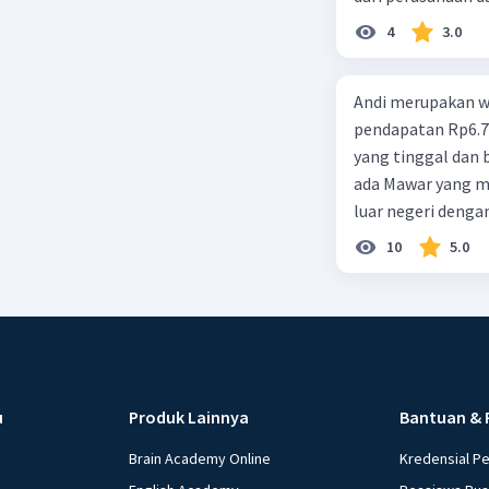
d. 1 dan 2 e. 2 dan 
4
3.0
Andi merupakan wa
pendapatan Rp6.700.000,00. Sementara Lula merupakan warga negara asing
yang tinggal dan bekerja di Indonesia dengan pendapata
ada Mawar yang merupakan warga negara I
luar negeri denga
10
5.0
u
Produk Lainnya
Bantuan & 
Brain Academy Online
Kredensial P