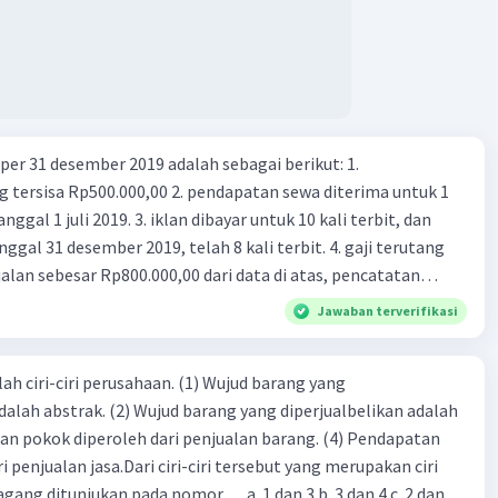
er 31 desember 2019 adalah sebagai berikut: 1.
00,00 2. pendapatan sewa diterima untuk 1
 iklan dibayar untuk 10 kali terbit, dan
gal 31 desember 2019, telah 8 kali terbit. 4. gaji terutang
alan sebesar Rp800.000,00 dari data di atas, pencatatan
ng benar adalah ....
Jawaban terverifikasi
ah ciri-ciri perusahaan. (1) Wujud barang yang
dalah abstrak. (2) Wujud barang yang diperjualbelikan adalah
atan pokok diperoleh dari penjualan barang. (4) Pendapatan
i penjualan jasa.Dari ciri-ciri tersebut yang merupakan ciri
gang ditunjukan pada nomor…. a. 1 dan 3 b. 3 dan 4 c. 2 dan 3