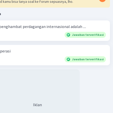
d kamu bisa tanya soal ke Forum sepuasnya, lho.
a
 penghambat perdagangan internasional adalah ....
Jawaban terverifikasi
perasi
Jawaban terverifikasi
Iklan