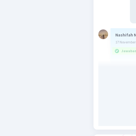
Nashifah 
17 November 
Jawaban 
semua cara