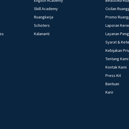
English Academy
Beasiswa Ru
Skill Academy
Cicilan Ruang
Ruangkerja
Promo Ruang
Schoters
Laporan Kere
ess
Kalananti
Layanan Pen
Syarat & Ket
Kebijakan Pri
Tentang Kami
Kontak Kami
Press Kit
Bantuan
Karir