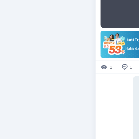
Ikuti T
Habis d
1
1