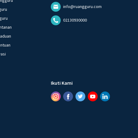
angguru
info@ruangguru.com
guru
guru
02130930000
ntanan
gaduan
entuan
vasi
Ikuti Kami