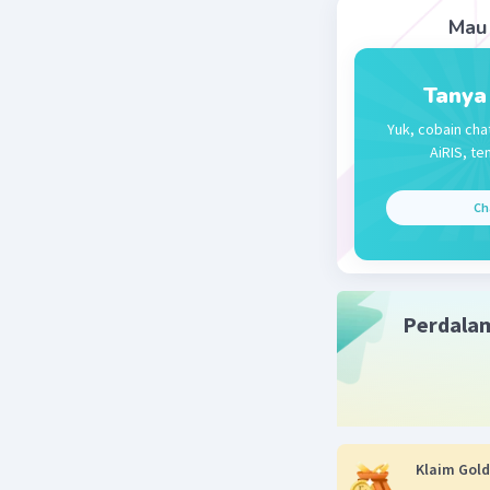
Mau 
Tanya
Yuk, cobain cha
Beri R
AiRIS, te
Ch
Perdala
Klaim Gold