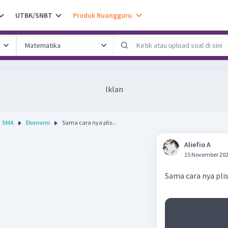
UTBK/SNBT
Produk Ruangguru
Iklan
SMA
Ekonomi
Sama cara nya plis...
Aliefio A
15 November 202
Sama cara nya pli