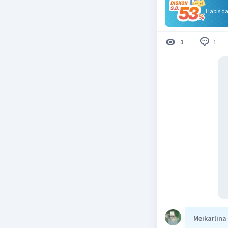
Habis d
1
1
Meikarlina