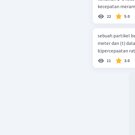
kecepatan meramb
22
5.0
sebuah partikel b
meter dan (t) dal
b)percepaatan rat
11
3.0