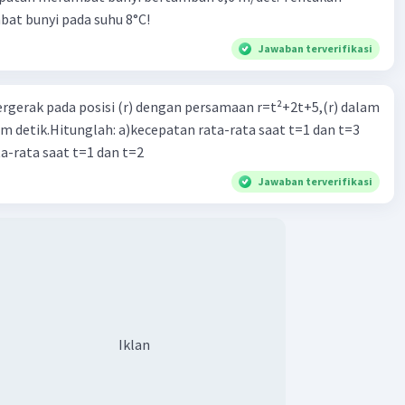
at bunyi pada suhu 8°C!
Jawaban terverifikasi
ergerak pada posisi (r) dengan persamaan r=t²+2t+5,(r) dalam
Iklan
am detik.Hitunglah: a)kecepatan rata-rata saat t=1 dan t=3
a-rata saat t=1 dan t=2
Jawaban terverifikasi
Iklan