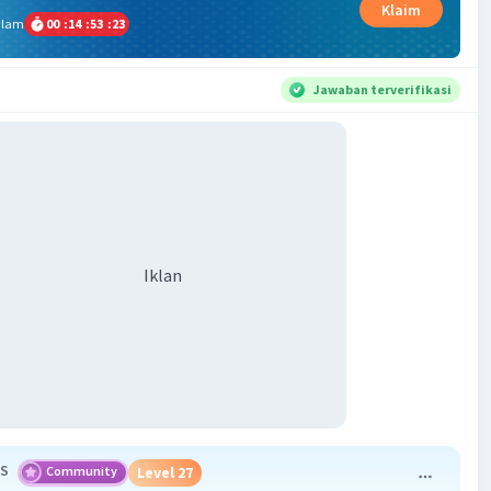
Klaim
alam
00
:
14
:
53
:
22
Jawaban terverifikasi
Iklan
 S
Community
Level 27