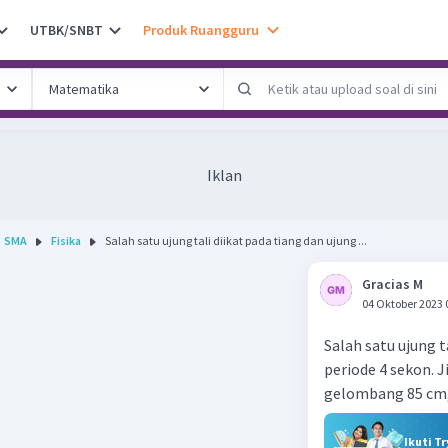
UTBK/SNBT
Produk Ruangguru
Iklan
SMA
Fisika
Salah satu ujung tali diikat pada tiang dan ujung ...
Gracias M
04 Oktober 2023 
Salah satu ujung t
periode 4 sekon. 
gelombang 85 cm,
Ikuti T