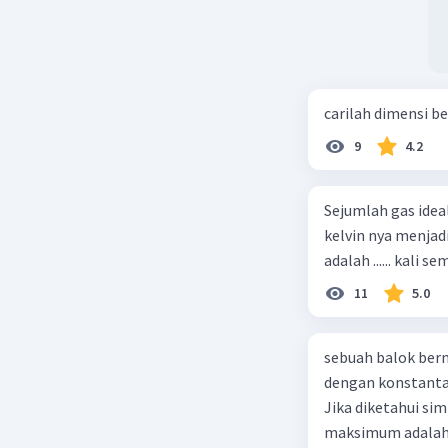
carilah dimensi b
9
4.2
Sejumlah gas idea
kelvin nya menjad
11
5.0
sebuah balok ber
dengan konstanta 
Jika diketahui s
maksimum adalah