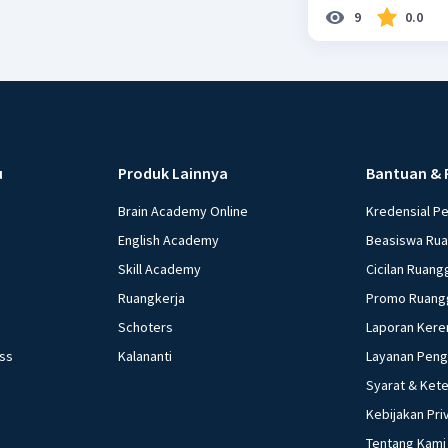
9
0.0
u
Produk Lainnya
Bantuan & 
Brain Academy Online
Kredensial P
English Academy
Beasiswa Ru
Skill Academy
Cicilan Ruang
Ruangkerja
Promo Ruang
Schoters
Laporan Kere
ess
Kalananti
Layanan Pen
Syarat & Ket
Kebijakan Pri
Tentang Kami