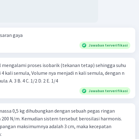
esaran gaya
Jawaban terverifikasi
l mengalami proses isobarik (tekanan tetap) sehingga suhu
i 4 kali semula, Volume nya menjadi n kali semula, dengan n
adalah ...... kali semula. A. 3 B. 4 C. 1/2 D. 2 E. 1/4
Jawaban terverifikasi
massa 0,5 kg dihubungkan dengan sebuah pegas ringan
200 N/m. Kemudian sistem tersebut berosilasi harmonis.
impangan maksimumnya adalah 3 cm, maka kecepatan
: