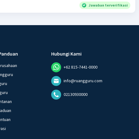
Jawaban terverifikasi
Panduan
Hubungi Kami
erusahaan
+62 815-7441-0000
angguru
info@ruangguru.com
guru
guru
02130930000
ntanan
gaduan
entuan
vasi