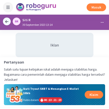
Masuk
Siti R
30 September 2023 13:14
Iklan
Pertanyaan
Salah satu tujuan kebijakan iskal adalah menjaga stabilitas harga.
Bagaimana cara pemerintah dalam menjaga stabilitas harga tersebut?
Jelaskan!
Ikuti Tryout SNBT & Menangkan E-Wallet
100rb
Klaim
Habis dalam
00
:
13
:
21
:
22