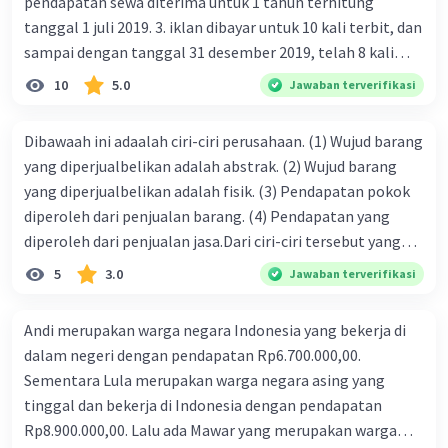
pendapatan sewa diterima untuk 1 tahun terhitung
Pemerintah, seringkali bekerja sama dengan bank
tanggal 1 juli 2019. 3. iklan dibayar untuk 10 kali terbit, dan
sentral, berusaha menjaga stabilitas harga dengan
sampai dengan tanggal 31 desember 2019, telah 8 kali
mengendalikan faktor-faktor yang dapat menyebabkan
inflasi atau deflasi yang tidak diinginkan. Tujuannya
terbit. 4. gaji terutang untuk periode berjalan sebesar
10
5.0
Jawaban terverifikasi
adalah menciptakan lingkungan ekonomi yang stabil dan
Rp800.000,00 dari data di atas, pencatatan jurnal pembalik
mendukung pertumbuhan jangka panjang serta
yang benar adalah ....
kesejahteraan masyarakat.
Dibawaah ini adaalah ciri-ciri perusahaan. (1) Wujud barang
yang diperjualbelikan adalah abstrak. (2) Wujud barang
·
0.0
(
0
)
Balas
Beri Rating
yang diperjualbelikan adalah fisik. (3) Pendapatan pokok
diperoleh dari penjualan barang. (4) Pendapatan yang
diperoleh dari penjualan jasa.Dari ciri-ciri tersebut yang
merupakan ciri dari perusahaan dagang ditunjukan pada
5
3.0
Jawaban terverifikasi
nomor…. a. 1 dan 3 b. 3 dan 4 c. 2 dan 3 d. 1 dan 2 e. 2 dan 4
Andi merupakan warga negara Indonesia yang bekerja di
Iklan
dalam negeri dengan pendapatan Rp6.700.000,00.
Sementara Lula merupakan warga negara asing yang
tinggal dan bekerja di Indonesia dengan pendapatan
Rp8.900.000,00. Lalu ada Mawar yang merupakan warga