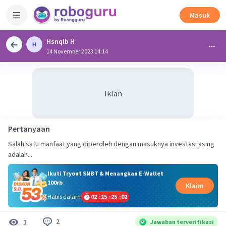
Masuk
Hsnqlb H
14 November 2023 14:14
Iklan
Pertanyaan
Salah satu manfaat yang diperoleh dengan masuknya investasi asing
adalah...
Ikuti Tryout SNBT & Menangkan E-Wallet
100rb
Klaim
Habis dalam
02
:
15
:
25
:
02
2
1
Jawaban terverifikasi