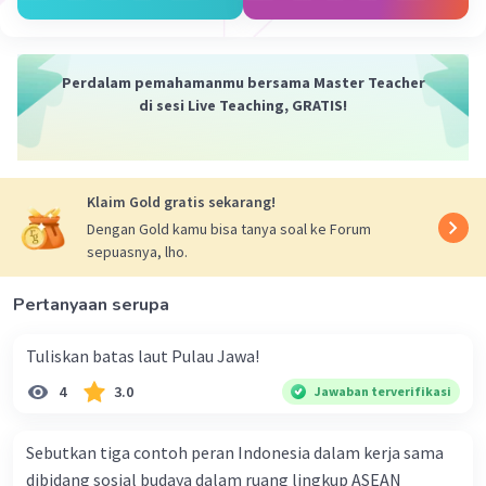
mendorong perusahaan lokal untuk
berinovasi dan meningkatkan
produktivitasnya.
Perdalam pemahamanmu bersama Master Teacher
Menciptakan lapangan kerja:
Investasi
di sesi Live Teaching, GRATIS!
asing dapat menciptakan lapangan kerja
baru, baik langsung maupun tidak
langsung. Secara langsung, investasi asing
dapat menciptakan lapangan kerja bagi
Klaim Gold gratis sekarang!
karyawan perusahaan asing. Secara tidak
Dengan Gold kamu bisa tanya soal ke Forum
langsung, investasi asing dapat
sepuasnya, lho.
menciptakan lapangan kerja bagi
perusahaan lokal yang mendukung
Pertanyaan serupa
kegiatan perusahaan asing.
Meningkatkan penerimaan negara:
Tuliskan batas laut Pulau Jawa!
Investasi asing dapat meningkatkan
4
3.0
Jawaban terverifikasi
penerimaan negara melalui pajak dan
royalti. Perusahaan asing yang beroperasi
Sebutkan tiga contoh peran Indonesia dalam kerja sama
di suatu negara biasanya dikenakan pajak
dibidang sosial budaya dalam ruang lingkup ASEAN
penghasilan, pajak penjualan, dan royalti.