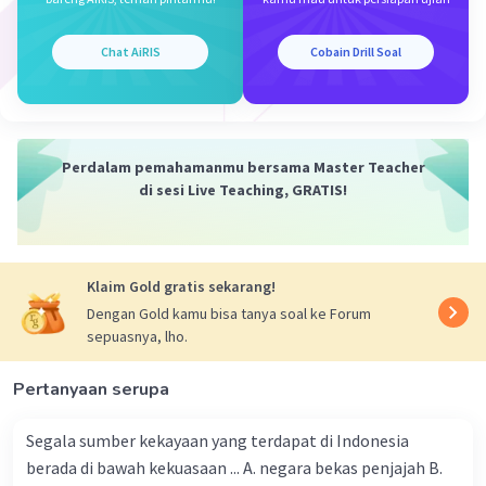
12 Januari 2024 14:52
Jawaban terverifikasi
Chat AiRIS
Cobain Drill Soal
jawabannya adalah C.
Iklan
Salah satu hasil perubahan UUD 1945 adalah
pemilihan presiden secara langsung. Pada
Perdalam pemahamanmu bersama Master Teacher
di sesi Live Teaching, GRATIS!
amandemen UUD 1945 yang kedua, yaitu pada
tahun 2000, ditambahkan Pasal 6A yang
menyatakan bahwa presiden dan wakil presiden
dipilih secara langsung oleh rakyat. Sebelumnya,
Klaim Gold gratis sekarang!
presiden dan wakil presiden dipilih oleh MPR
Dengan Gold kamu bisa tanya soal ke Forum
yang terdiri dari anggota DPR dan DPD. Dengan
sepuasnya, lho.
adanya perubahan ini, rakyat memiliki hak suara
langsung dalam memilih presiden dan wakil
Pertanyaan serupa
presiden
Segala sumber kekayaan yang terdapat di Indonesia
berada di bawah kekuasaan ... A. negara bekas penjajah B.
·
0.0
(
0
)
Balas
Beri Rating