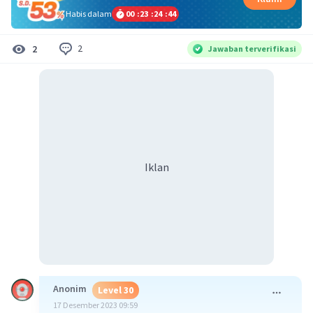
Habis dalam
00
:
23
:
24
:
44
2
2
Jawaban terverifikasi
Iklan
Anonim
Level 30
17 Desember 2023 09:59