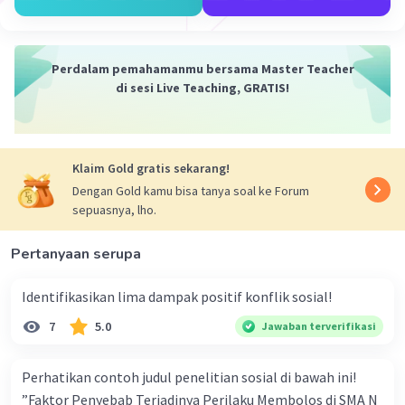
bangsawan (golongan-1), tuan tanah dan
pemuka agama (golongan-2), serta rakyat biasa
(golongan-3).
Perdalam pemahamanmu bersama Master Teacher
di sesi Live Teaching, GRATIS!
Dengan demikian, jawaban yang tepat adalah
digalang oleh kaum liberal dan sayap kiri
pendukung monarki.
Klaim Gold gratis sekarang!
·
0.0
(
0
)
Balas
Beri Rating
Dengan Gold kamu bisa tanya soal ke Forum
sepuasnya, lho.
Pertanyaan serupa
Identifikasikan lima dampak positif konflik sosial!
7
5.0
Jawaban terverifikasi
Iklan
Perhatikan contoh judul penelitian sosial di bawah ini!
”Faktor Penyebab Terjadinya Perilaku Membolos di SMA N