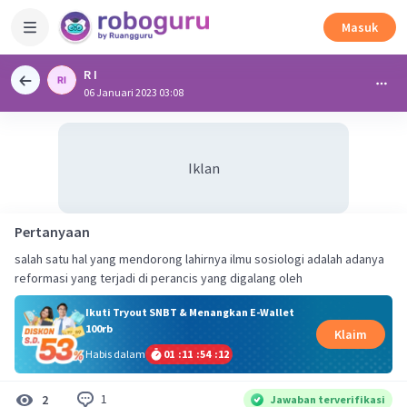
Masuk
R I
06 Januari 2023 03:08
Iklan
Pertanyaan
salah satu hal yang mendorong lahirnya ilmu sosiologi adalah adanya
reformasi yang terjadi di perancis yang digalang oleh
Ikuti Tryout SNBT & Menangkan E-Wallet
100rb
Klaim
Habis dalam
01
:
11
:
54
:
12
1
2
Jawaban terverifikasi