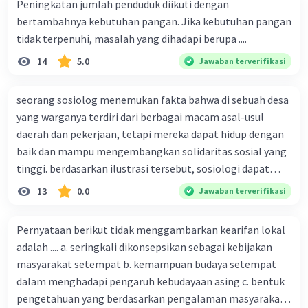
Peningkatan jumlah penduduk diikuti dengan
bertambahnya kebutuhan pangan. Jika kebutuhan pangan
tidak terpenuhi, masalah yang dihadapi berupa ....
14
5.0
Jawaban terverifikasi
seorang sosiolog menemukan fakta bahwa di sebuah desa
yang warganya terdiri dari berbagai macam asal-usul
daerah dan pekerjaan, tetapi mereka dapat hidup dengan
baik dan mampu mengembangkan solidaritas sosial yang
tinggi. berdasarkan ilustrasi tersebut, sosiologi dapat
berfungsi sebagai ilmu yang ....
13
0.0
Jawaban terverifikasi
Pernyataan berikut tidak menggambarkan kearifan lokal
adalah .... a. seringkali dikonsepsikan sebagai kebijakan
masyarakat setempat b. kemampuan budaya setempat
dalam menghadapi pengaruh kebudayaan asing c. bentuk
pengetahuan yang berdasarkan pengalaman masyarakat