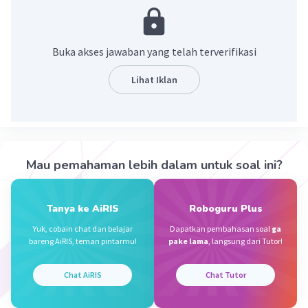
·
1.0
(
1
)
Balas
Beri Rating
Erina F
Level 61
Buka akses jawaban yang telah terverifikasi
29 November 2023 13:59
makasih
Lihat Iklan
Sumber W
Community
Level 72
29 November 2023 21:52
Mau pemahaman lebih dalam untuk soal ini?
Jawaban terverifikasi
Jawaban yang tepat adalah
untuk mengisi
Iklan
Tanya ke AiRIS
Roboguru Plus
biodata yang bertujuan untuk mengikuti
Yuk, cobain chat dan belajar
Dapatkan pembahasan soal
ga
suatu kegiatan
bareng AiRIS, teman pintarmu!
pake lama
, langsung dari Tutor!
Penjelasan :
Chat AiRIS
Chat Tutor
Formulir pendaftaran
berfungsi untuk mengisi
biodata yang bertujuan untuk mengikuti suatu