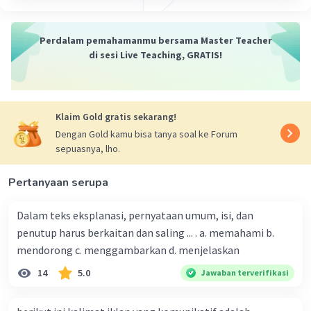
kegiatan
Perdalam pemahamanmu bersama Master Teacher
·
0.0
(
0
)
Balas
Beri Rating
di sesi Live Teaching, GRATIS!
Klaim Gold gratis sekarang!
Dengan Gold kamu bisa tanya soal ke Forum
sepuasnya, lho.
Pertanyaan serupa
Dalam teks eksplanasi, pernyataan umum, isi, dan
penutup harus berkaitan dan saling ... . a. memahami b.
mendorong c. menggambarkan d. menjelaskan
14
5.0
Jawaban terverifikasi