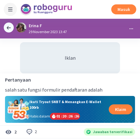
Masuk
Erina F
29 November 2023 13:47
Iklan
Pertanyaan
salah satu fungsi formulir pendaftaran adalah
Ikuti Tryout SNBT & Menangkan E-Wallet
100rb
Klaim
Habis dalam
01
:
20
:
26
:
26
2
2
Jawaban terverifikasi