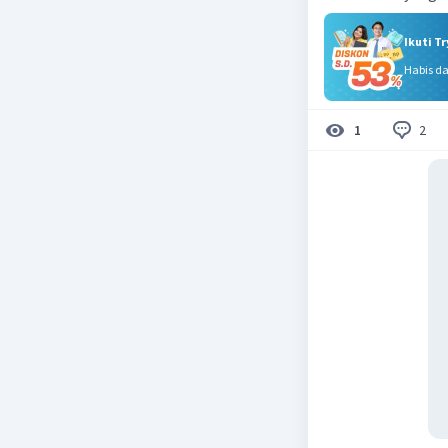
Ikuti T
Habis d
2
1