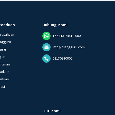
Panduan
Hubungi Kami
erusahaan
+62 815-7441-0000
angguru
info@ruangguru.com
guru
guru
02130930000
ntanan
gaduan
entuan
vasi
Ikuti Kami