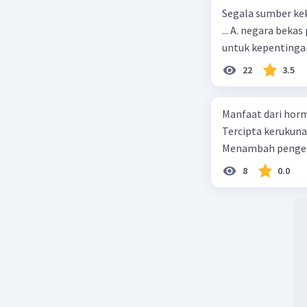
Segala sumber kek
Untuk men
... A. negara bekas penjajah B. pejabat negara yang berpengaruh C. pemerintah
kedaulata
untuk kepentingan
balances 
22
3.5
penguasa 
Manfaat dari horm
Beri R
Tercipta kerukun
Menambah pengeta
Nanda R
8
0.0
12 Januari 2
Jawaban 
Dampak ne
kecenderu
mengidenti
misalnya 
Benito Mu