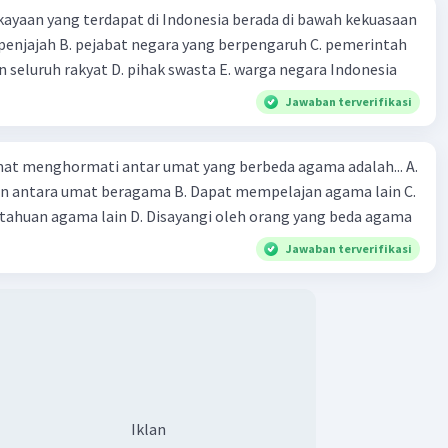
ayaan yang terdapat di Indonesia berada di bawah kekuasaan
ghindari dampak negatif dari pelaksanaan teori
n negara, diperlukan adanya mekanisme checks and
 seluruh rakyat D. pihak swasta E. warga negara Indonesia
yang kuat. Mekanisme ini dapat membatasi kekuasaan
Jawaban terverifikasi
dan melindungi hak-hak rakyat.
at menghormati antar umat yang berbeda agama adalah... A.
·
0.0
(
0
)
Balas
ating
an antara umat beragama B. Dapat mempelajan agama lain C.
huan agama lain D. Disayangi oleh orang yang beda agama
Community
Level 89
Jawaban terverifikasi
024 14:40
terverifikasi
gatif dari pelaksanaan teori kedaulatan adalah
Iklan
ngan penguasa untuk bertindak atas nama negara atau
fikasi diri sebagai negara itu sendiri. Hal ini tampak
pada masa kepemimpinan Adolf Hitler di Jerman dan
Iklan
ssolini di Italia. Teori kedaulatan yang dimaksud adalah