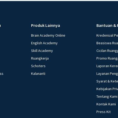
u
Produk Lainnya
Bantuan & 
Brain Academy Online
Kredensial P
English Academy
Beasiswa Ru
Skill Academy
Cicilan Ruang
Ruangkerja
Promo Ruang
Schoters
Laporan Kere
ess
Kalananti
Layanan Pen
Syarat & Ket
Kebijakan Pri
Tentang Kami
Kontak Kami
Press Kit