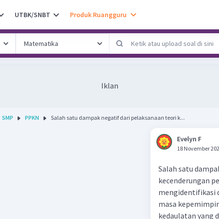
UTBK/SNBT
Produk Ruangguru
Iklan
SMP
PPKN
Salah satu dampak negatif dari pelaksanaan teori k...
Evelyn F
18 November 202
Salah satu dampak
kecenderungan pe
mengidentifikasi d
masa kepemimpinan
kedaulatan yang d