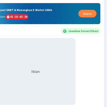
ryout SNBT & Menangkan E-Wallet 100rb
Klaim
alam
02
:
10
:
42
:
25
Jawaban terverifikasi
Iklan