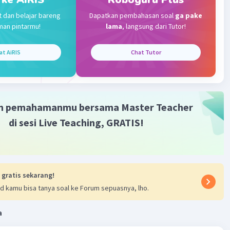
haya yang lebih ramah lingkungan dan tidak memerlukan
t dan belajar bareng
Dapatkan pembahasan soal
ga pake
tuk berfungsi. Meskipun ini adalah pilihan yang efektif
man pintarmu!
lama
, langsung dari Tutor!
ghemat energi, perlu diingat bahwa penggunaan lilin juga
 beberapa pertimbangan terkait dengan keamanan dan
at AiRIS
Chat Tutor
ara. Selain itu, ada banyak cara lain untuk menghemat
eperti menggunakan lampu LED yang efisien energi,
 peralatan listrik saat tidak digunakan, dan mengadopsi
 hemat energi dalam rumah tangga.
m pemahamanmu bersama Master Teacher
di sesi Live Teaching, GRATIS!
·
0.0
(
0
)
Balas
ating
 gratis sekarang!
d kamu bisa tanya soal ke Forum sepuasnya, lho.
a