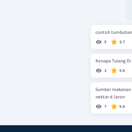
contoh tumbuhan 
5
3.7
Kenapa Tulang Di 
2
5.0
Sumber makanan kupu-kupu dewa
nektar d. laron
7
5.0