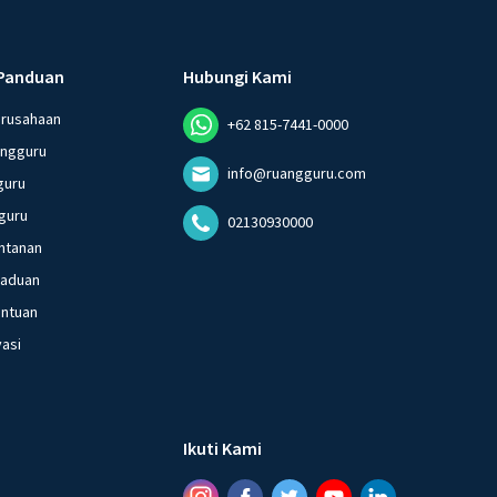
Panduan
Hubungi Kami
erusahaan
+62 815-7441-0000
angguru
info@ruangguru.com
guru
guru
02130930000
ntanan
gaduan
entuan
vasi
Ikuti Kami