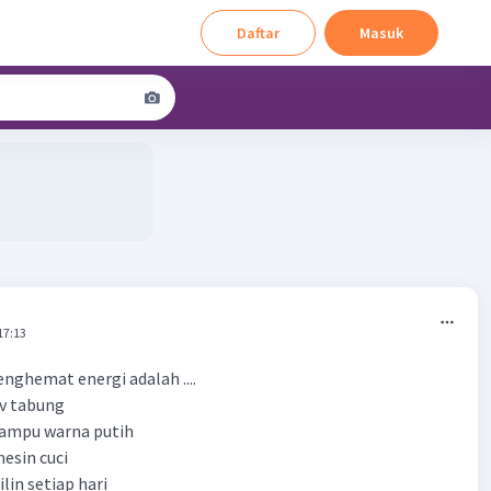
Daftar
Masuk
17:13
nghemat energi adalah ....
v tabung
ampu warna putih
esin cuci
lin setiap hari