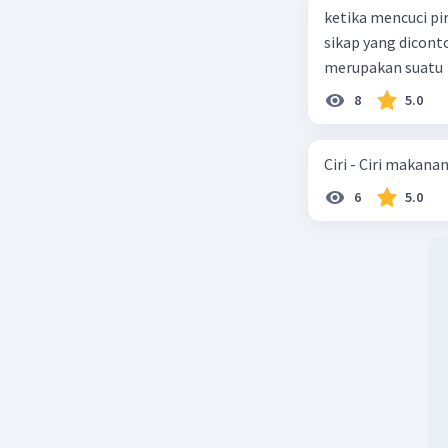
ketika mencuci pi
sikap yang dicon
merupakan suatu
8
5.0
Ciri - Ciri makana
6
5.0