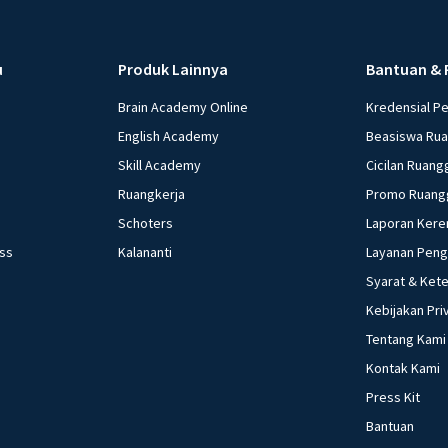
u
Produk Lainnya
Bantuan & 
Brain Academy Online
Kredensial P
English Academy
Beasiswa Ru
Skill Academy
Cicilan Ruang
Ruangkerja
Promo Ruang
Schoters
Laporan Kere
ess
Kalananti
Layanan Pen
Syarat & Ket
Kebijakan Pri
Tentang Kami
Kontak Kami
Press Kit
Bantuan