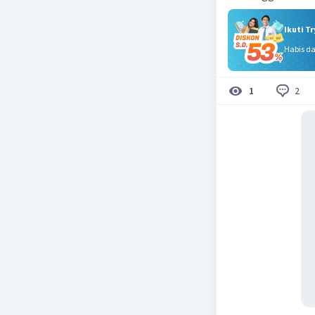
Ikuti T
Habis d
2
1