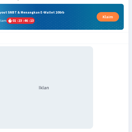
ryout SNBT & Menangkan E-Wallet 100rb
Klaim
alam
01
:
23
:
46
:
13
Iklan