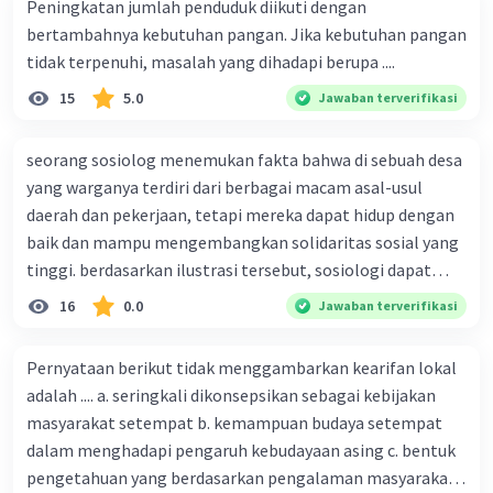
Peningkatan jumlah penduduk diikuti dengan
bertambahnya kebutuhan pangan. Jika kebutuhan pangan
tidak terpenuhi, masalah yang dihadapi berupa ....
15
5.0
Jawaban terverifikasi
seorang sosiolog menemukan fakta bahwa di sebuah desa
yang warganya terdiri dari berbagai macam asal-usul
daerah dan pekerjaan, tetapi mereka dapat hidup dengan
baik dan mampu mengembangkan solidaritas sosial yang
tinggi. berdasarkan ilustrasi tersebut, sosiologi dapat
berfungsi sebagai ilmu yang ....
16
0.0
Jawaban terverifikasi
Pernyataan berikut tidak menggambarkan kearifan lokal
adalah .... a. seringkali dikonsepsikan sebagai kebijakan
masyarakat setempat b. kemampuan budaya setempat
dalam menghadapi pengaruh kebudayaan asing c. bentuk
pengetahuan yang berdasarkan pengalaman masyarakat