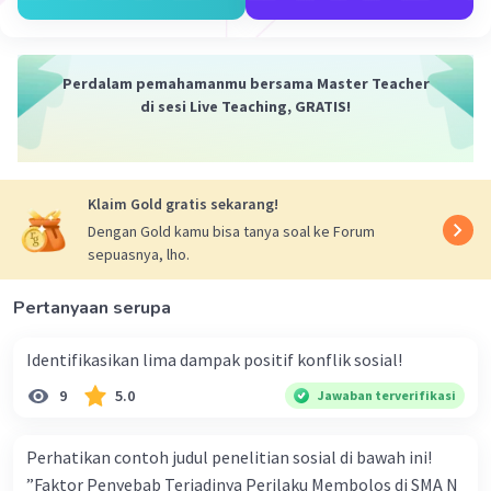
Sosiologi politik mempelajari tentang
Iklan
fenomena politik dengan mengaitkan variabel
Perdalam pemahamanmu bersama Master Teacher
sosial dan variabel politik dalam wujud saling
di sesi Live Teaching, GRATIS!
keterkaitan antara struktur sosial dan lembaga
politik atau antara masyarakat dan negara.
·
0.0
(
0
)
Balas
Beri Rating
Klaim Gold gratis sekarang!
Dengan Gold kamu bisa tanya soal ke Forum
sepuasnya, lho.
Pertanyaan serupa
Identifikasikan lima dampak positif konflik sosial!
9
5.0
Jawaban terverifikasi
Perhatikan contoh judul penelitian sosial di bawah ini!
”Faktor Penyebab Terjadinya Perilaku Membolos di SMA N