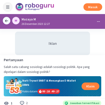
Masuk
Mazaya M
26 Desember 2023 12:27
Iklan
Pertanyaan
Salah satu cabang sosiologi adalah sosiologi politik. Apa yang
dipelajari dalam sosiologi politik?
Ikuti Tryout SNBT & Menangkan E-Wallet
100rb
Klaim
Habis dalam
00
:
18
:
49
:
27
2
1
Jawaban terverifikasi