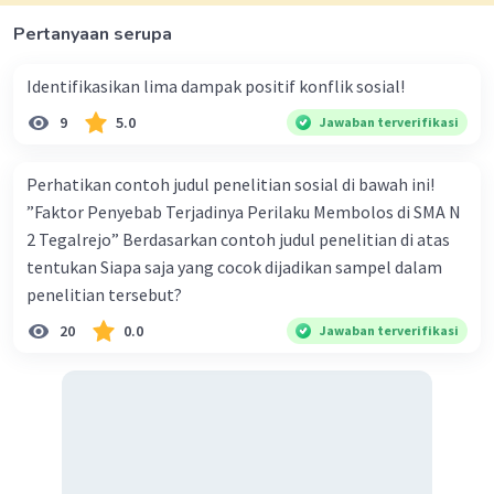
dengan potensi yang dimilikinya agar kehidupannya
Pertanyaan serupa
lebih baik" mencerminkan bagaimana manusia
menggunakan pengetahuan dan keterampilan mereka
untuk memanfaatkan lingkungan sekitar, yang
Identifikasikan lima dampak positif konflik sosial!
merupakan bagian dari budaya.
9
5.0
Jawaban terverifikasi
4. Pilihan d, "Manusia memiliki otoritas terhadap"
tampaknya tidak lengkap dan sulit untuk dinilai.
Perhatikan contoh judul penelitian sosial di bawah ini!
Kesimpulan:
”Faktor Penyebab Terjadinya Perilaku Membolos di SMA N
Jadi, jawaban yang paling mencerminkan manusia
2 Tegalrejo” Berdasarkan contoh judul penelitian di atas
sebagai makhluk berbudaya adalah pilihan c, "Manusia
mengelola lingkungan sesuai dengan potensi yang
tentukan Siapa saja yang cocok dijadikan sampel dalam
dimilikinya agar kehidupannya lebih baik". Semoga
penelitian tersebut?
penjelasan ini membantu kamu 🙂.
20
0.0
Jawaban terverifikasi
·
4.8
(
5
)
Balas
Beri Rating