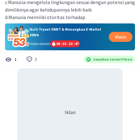
c.Manusia mengelola lingkungan sesuai dengan potensi yang
dimilikinya agar kehidupannya lebih baik.
d.Manusia memiliki otoritas terhadap
Ikuti Tryout SNBT & Menangkan E-Wallet
100rb
Klaim
Habis dalam
00
:
13
:
13
:
47
2
1
Jawaban terverifikasi
Iklan