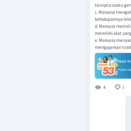
tercipta suatu gen
c. Manusia mengel
kehidupannya lebi
d. Manusia memili
memiliki alat yan
e. Manusia menyad
mengajarkan tradi
Ikuti T
Habis d
1
5