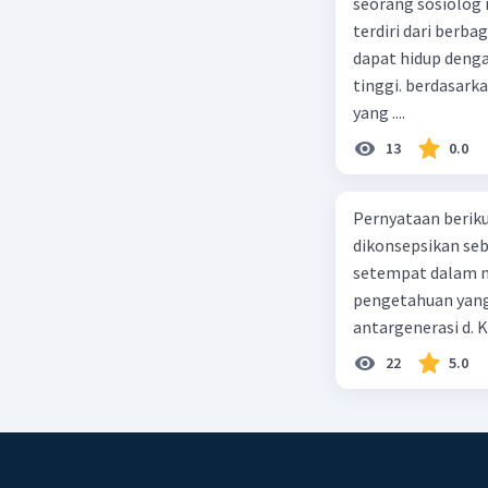
seorang sosiolog
terdiri dari berb
dapat hidup deng
tinggi. berdasarka
yang ....
13
0.0
Pernyataan berikut
dikonsepsikan se
setempat dalam m
pengetahuan yang
antargenerasi d. K
dan perilaku yang
22
5.0
masyarakat dan ti
alam