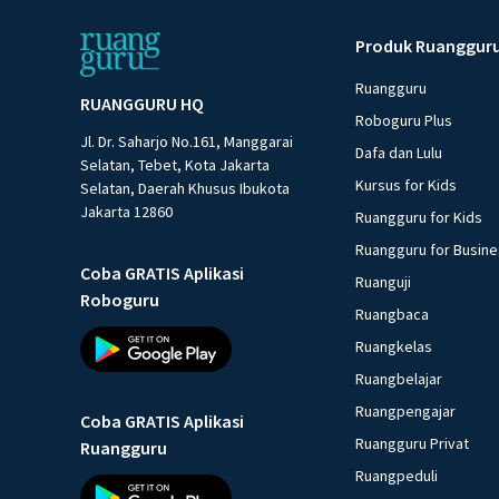
Produk Ruanggur
Ruangguru
RUANGGURU HQ
Roboguru Plus
Jl. Dr. Saharjo No.161, Manggarai
Dafa dan Lulu
Selatan, Tebet, Kota Jakarta
Kursus for Kids
Selatan, Daerah Khusus Ibukota
Jakarta 12860
Ruangguru for Kids
Ruangguru for Busin
Coba GRATIS Aplikasi
Ruanguji
Roboguru
Ruangbaca
Ruangkelas
Ruangbelajar
Ruangpengajar
Coba GRATIS Aplikasi
Ruangguru Privat
Ruangguru
Ruangpeduli