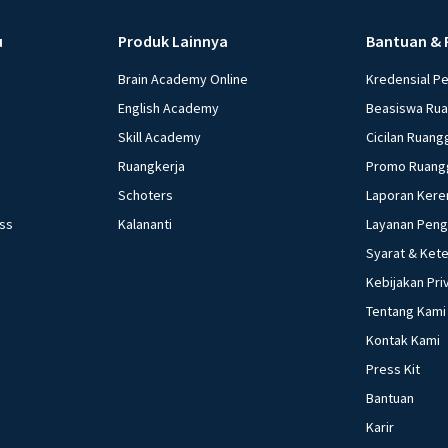
u
Produk Lainnya
Bantuan & 
Brain Academy Online
Kredensial P
English Academy
Beasiswa Ru
Skill Academy
Cicilan Ruang
Ruangkerja
Promo Ruang
Schoters
Laporan Kere
ess
Kalananti
Layanan Pen
Syarat & Ket
Kebijakan Pri
Tentang Kami
Kontak Kami
Press Kit
Bantuan
Karir