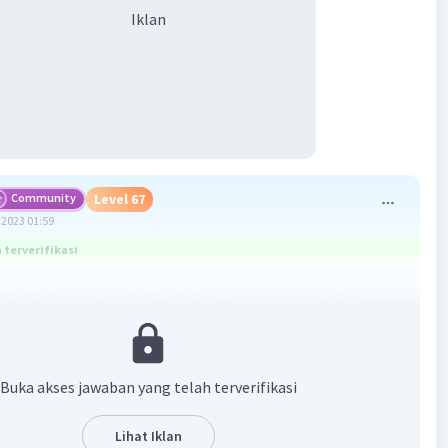
Iklan
Community
Level 67
2023 01:59
terverifikasi
dalah beberapa contoh tindakan yang mencerminkan
ebagai makhluk berbudaya:
at dan menggunakan alat
Buka akses jawaban yang telah terverifikasi
dalah makhluk yang kreatif dan inovatif. Salah satu
 adalah kemampuan manusia untuk membuat dan
Lihat Iklan