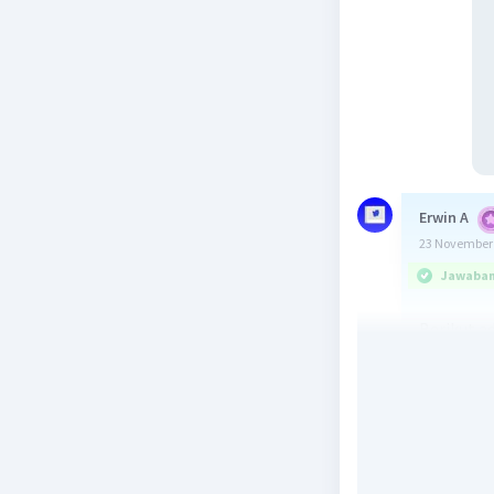
Erwin A
23 November 
Jawaban 
Berikut a
manusia s
Membu
Manusia a
buktinya