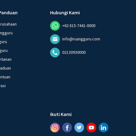
Panduan
Hubungi Kami
erusahaan
+62 815-7441-0000
angguru
info@ruangguru.com
guru
guru
02130930000
ntanan
gaduan
entuan
vasi
Ikuti Kami