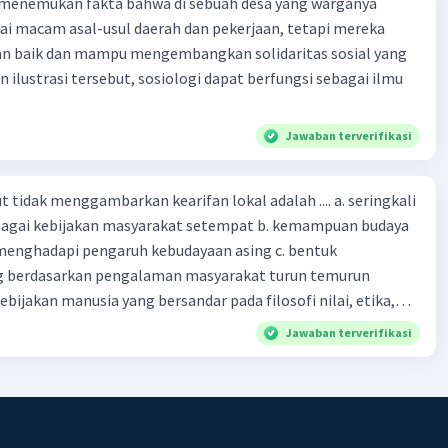
 menemukan fakta bahwa di sebuah desa yang warganya
agai macam asal-usul daerah dan pekerjaan, tetapi mereka
an baik dan mampu mengembangkan solidaritas sosial yang
n ilustrasi tersebut, sosiologi dapat berfungsi sebagai ilmu
Iklan
Jawaban terverifikasi
 tidak menggambarkan kearifan lokal adalah .... a. seringkali
bagai kebijakan masyarakat setempat b. kemampuan budaya
enghadapi pengaruh kebudayaan asing c. bentuk
 berdasarkan pengalaman masyarakat turun temurun
ebijakan manusia yang bersandar pada filosofi nilai, etika,
 melembaga secara tradisional e. produk tentang nilai dalam
Jawaban terverifikasi
dak berkaitan dengan kondisi geografis atau lingkungan