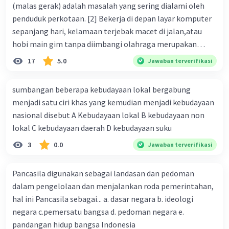
(malas gerak) adalah masalah yang sering dialami oleh
penduduk perkotaan. [2] Bekerja di depan layar komputer
sepanjang hari, kelamaan terjebak macet di jalan,atau
hobi main gim tanpa diimbangi olahraga merupakan
bentuk dari gaya hidup sedentari. [3] Jika Anda termasuk
17
5.0
Jawaban terverifikasi
salah satu orang yang sering melakukan berbagai
rutinitas tersebut, Anda harus waspada. [4] Pasalnya, gaya
sumbangan beberapa kebudayaan lokal bergabung
hidup sedentari sangat berbahaya karena membuat Anda
menjadi satu ciri khas yang kemudian menjadi kebudayaan
berisiko terkena diabetes tipe 2. [5] Gaya hidup sedentari
nasional disebut A Kebudayaan lokal B kebudayaan non
menyebabkan masyarakat, terutama penduduk kota,
lokal C kebudayaan daerah D kebudayaan suku
malas bergerak. [6] Coba ingat-ingat, dalam sehari ini,
3
0.0
Jawaban terverifikasi
sudah berapa kali Anda dalam menggunakan aplikasi
online untuk memenuhi kebutuh Anda? [7] Selain itu, tilik
juga berapa banyak langkah yang sudah Anda dapatkan
Pancasila digunakan sebagai landasan dan pedoman
pada hari ini? [8] Seiring dengan pengembangan teknologi
dalam pengelolaan dan menjalankan roda pemerintahan,
yang makin canggih, apa pun yang Anda butuhkan kini bisa
hal ini Pancasila sebagai... a. dasar negara b. ideologi
langsung diantar ke ruangan kantor Anda atau depan
negara c.pemersatu bangsa d. pedoman negara e.
rumah. [9] Selain hemat waktu, Anda pun jadi tak perlu
pandangan hidup bangsa Indonesia