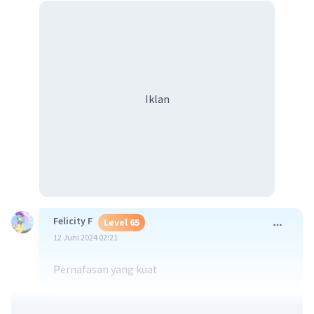
Iklan
Felicity F
Level 65
12 Juni 2024 02:21
Pernafasan yang kuat
·
0.0
(
0
)
Balas
Beri Rating