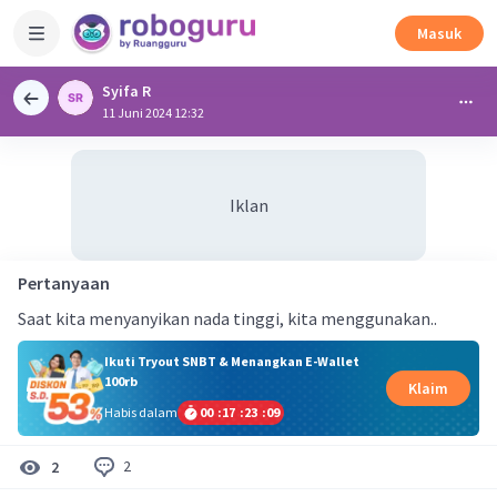
Masuk
Syifa R
11 Juni 2024 12:32
Iklan
Pertanyaan
Saat kita menyanyikan nada tinggi, kita menggunakan..
Ikuti Tryout SNBT & Menangkan E-Wallet
100rb
Klaim
Habis dalam
00
:
17
:
23
:
09
2
2